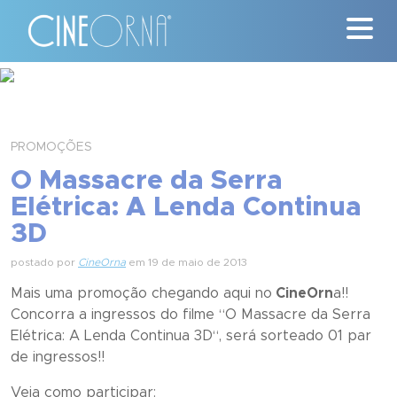
Críticas
News
PROMOÇÕES
O Massacre da Serra
#ClássicosCineOrna
Elétrica: A Lenda Continua
3D
Quem Somos
postado por
CineOrna
em 19 de maio de 2013
Nossa História
Mais uma promoção chegando aqui no
CineOrn
a!!
Concorra a ingressos do filme “
Contato
O Massacre da Serra
Elétrica: A Lenda Continua 3D
“, será sorteado 01 par
de ingressos!!
Veja como participar: