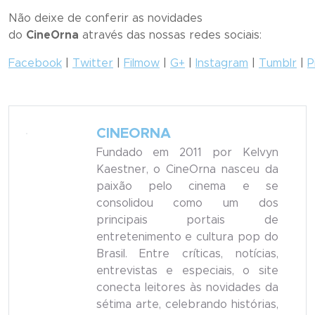
Não deixe de conferir as novidades
do
CineOrna
através das nossas redes sociais:
Facebook
|
Twitter
|
Filmow
|
G+
|
Instagram
|
Tumblr
|
P
CINEORNA
Fundado em 2011 por Kelvyn
Kaestner, o CineOrna nasceu da
paixão pelo cinema e se
consolidou como um dos
principais portais de
entretenimento e cultura pop do
Brasil. Entre críticas, notícias,
entrevistas e especiais, o site
conecta leitores às novidades da
sétima arte, celebrando histórias,