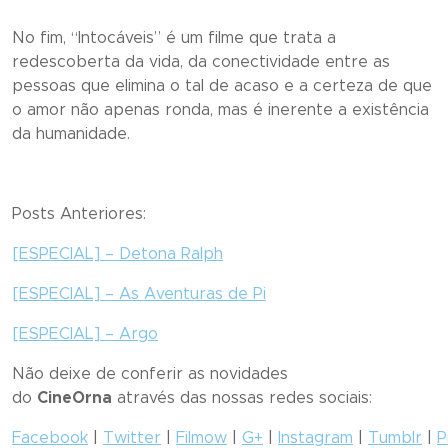
No fim, “
Intocáveis
” é um filme que trata a
redescoberta da vida, da conectividade entre as
pessoas que elimina o tal de acaso e a certeza de que
o amor não apenas ronda, mas é inerente a existência
da humanidade.
Posts Anteriores:
[ESPECIAL] – Detona Ralph
[ESPECIAL] – As Aventuras de Pi
[ESPECIAL] – Argo
Não deixe de conferir as novidades
do
CineOrna
através das nossas redes sociais:
Facebook
|
Twitter
|
Filmow
|
G+
|
Instagram
|
Tumblr
|
P