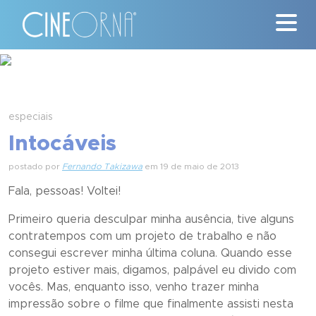
Críticas
News
especiais
Intocáveis
#ClássicosCineOrna
postado por
Fernando Takizawa
em 19 de maio de 2013
Quem Somos
Fala, pessoas! Voltei!
Nossa História
Primeiro queria desculpar minha ausência, tive alguns
contratempos com um projeto de trabalho e não
Contato
consegui escrever minha última coluna. Quando esse
projeto estiver mais, digamos, palpável eu divido com
vocês. Mas, enquanto isso, venho trazer minha
impressão sobre o filme que finalmente assisti nesta