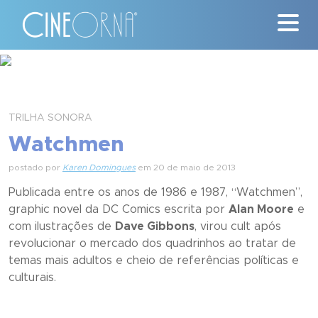
Críticas
News
TRILHA SONORA
Watchmen
#ClássicosCineOrna
postado por
Karen Domingues
em 20 de maio de 2013
Quem Somos
Publicada entre os anos de 1986 e 1987, “
Watchmen
”,
graphic novel
da
DC Comics
escrita por
Alan Moore
e
Nossa História
com ilustrações de
Dave Gibbons
, virou
cult
após
revolucionar o mercado dos quadrinhos ao tratar de
Contato
temas mais adultos e cheio de referências políticas e
culturais.