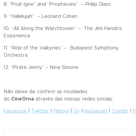
8. “Pruit Igoe” and “Prophecies” – Philip Glass
9. “Hallelujah” – Leonard Cohen
10. “All Along the Watchtower” – The Jimi Hendrix
Experience
11. “Ride of the Valkyries” – Budapest Symphony
Orchestra
12. “Pirate Jenny” – Nina Simone
Não deixe de conferir as novidades
do
CineOrna
através das nossas redes sociais:
Facebook
|
Twitter
|
Filmow
|
G+
|
Instagram
|
Tumblr
|
P