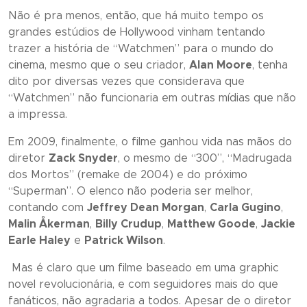
Não é pra menos, então, que há muito tempo os
grandes estúdios de Hollywood vinham tentando
trazer a história de
“Watchmen
” para o mundo do
cinema, mesmo que o seu criador,
Alan Moore
, tenha
dito por diversas vezes que considerava que
“Watchmen
” não funcionaria em outras mídias que não
a impressa.
Em 2009, finalmente, o filme ganhou vida nas mãos do
diretor
Zack Snyder
, o mesmo de “
300”, “Madrugada
dos Mortos”
(
remake
de 2004) e do próximo
“Superman
”. O elenco não poderia ser melhor,
contando com
Jeffrey Dean Morgan
,
Carla Gugino
,
Malin Åkerman
,
Billy Crudup
,
Matthew Goode
,
Jackie
Earle Haley
e
Patrick Wilson
.
Mas é claro que um filme baseado em uma
graphic
novel
revolucionária, e com seguidores mais do que
fanáticos, não agradaria a todos. Apesar de o diretor