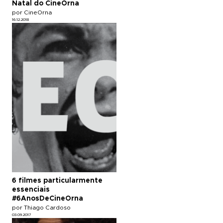
Natal do CineOrna
por CineOrna
16.12.2018
6 filmes particularmente
essenciais
#6AnosDeCineOrna
por Thiago Cardoso
03.09.2017