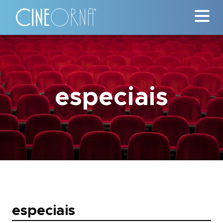
Críticas
News
especiais
#ClássicosCineOrna
Quem Somos
Nossa História
Contato
especiais