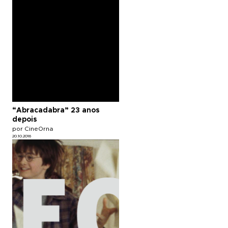
“Abracadabra” 23 anos
depois
por CineOrna
20.10.2016