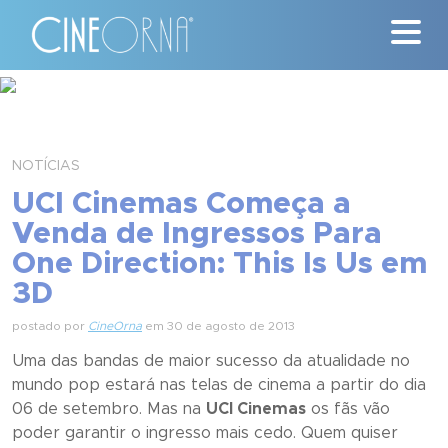
Críticas
News
NOTÍCIAS
UCI Cinemas Começa a
#ClássicosCineOrna
Venda de Ingressos Para
One Direction: This Is Us em
Quem Somos
3D
Nossa História
postado por
CineOrna
em 30 de agosto de 2013
Contato
Uma das bandas de maior sucesso da atualidade no
mundo pop estará nas telas de cinema a partir do dia
06 de setembro. Mas na
UCI Cinemas
os fãs vão
poder garantir o ingresso mais cedo. Quem quiser