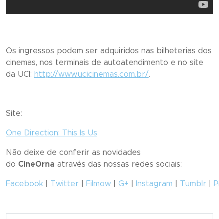
Os ingressos podem ser adquiridos nas bilheterias dos
cinemas, nos terminais de autoatendimento e no site
da UCI:
http://www.ucicinemas.com.br/
.
Site:
One Direction: This Is Us
Não deixe de conferir as novidades
do
CineOrna
através das nossas redes sociais:
Facebook
|
Twitter
|
Filmow
|
G+
|
Instagram
|
Tumblr
|
P