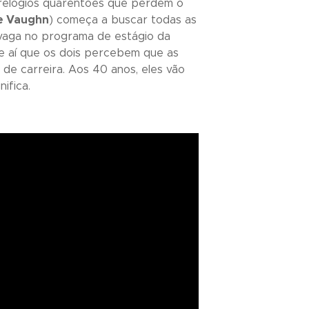
 relógios quarentões que perdem o
e Vaughn
) começa a buscar todas as
 vaga no programa de estágio da
e aí que os dois percebem que as
e carreira. Aos 40 anos, eles vão
ifica.