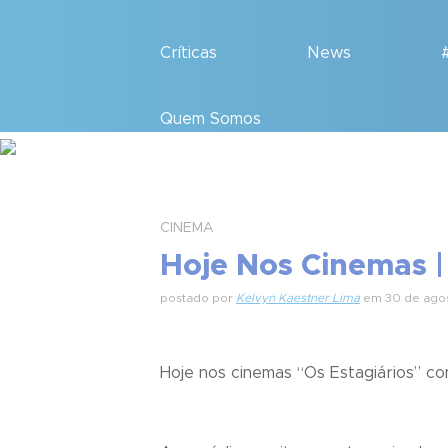
Críticas
News
Quem Somos
CINEMA
Hoje Nos Cinemas |
postado por
Kelvyn Kaestner Lima
em 30 de agos
Hoje nos cinemas “
Os Estagiários
” c