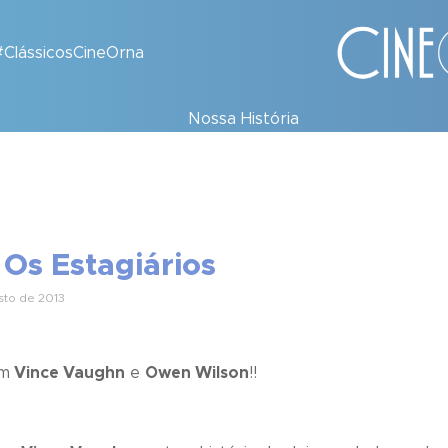
#ClássicosCineOrna
Nossa História
 Os Estagiários
to de 2013
om
Vince Vaughn
e
Owen Wilson
!!