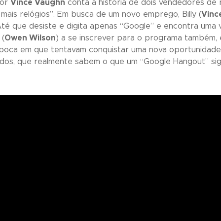
por
Vince Vaughn
conta a história de dois vendedores de
ais relógios”. Em busca de um novo emprego, Billy (
Vinc
Até que desiste e digita apenas “Google” e encontra uma
 (
Owen Wilson
) a se inscrever para o programa também, 
oca em que tentavam conquistar uma nova oportunidade d
dos, que realmente sabem o que um “Google Hangout” sign