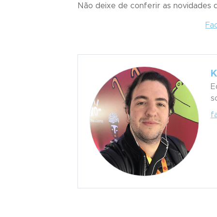
Não deixe de conferir as novidades
Fa
K
E
s
f