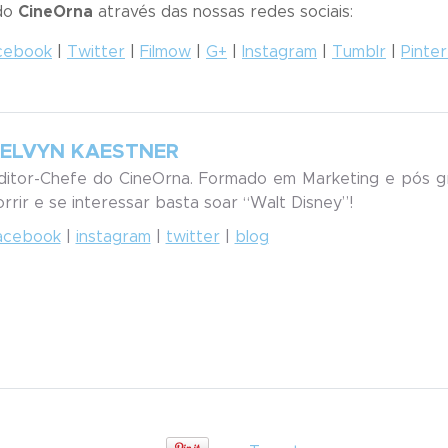
 do
CineOrna
através das nossas redes sociais:
cebook
|
Twitter
|
Filmow
|
G+
|
Instagram
|
Tumblr
|
Pinte
ELVYN KAESTNER
ditor-Chefe do CineOrna. Formado em Marketing e pós g
orrir e se interessar basta soar “Walt Disney”!
acebook
|
instagram
|
twitter
|
blog