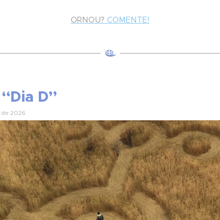
ORNOU?
COMENTE!
 “Dia D”
o de 2026