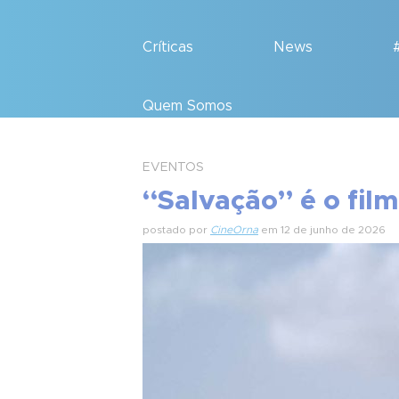
Críticas
News
Quem Somos
EVENTOS
“Salvação” é o fil
postado por
CineOrna
em 12 de junho de 2026