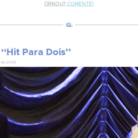
ORNOU?
COMENTE!
 “Hit Para Dois”
o de 2026