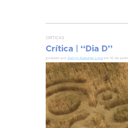
CRÍTICAS
Crítica | “Dia D”
postado por
Kelvyn Kaestner Lima
em 10 de junh