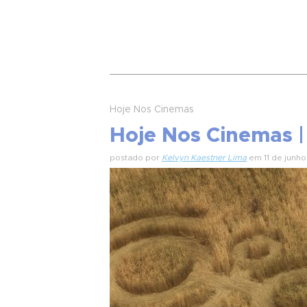
Hoje Nos Cinemas
Hoje Nos Cinemas |
postado por
Kelvyn Kaestner Lima
em 11 de junh