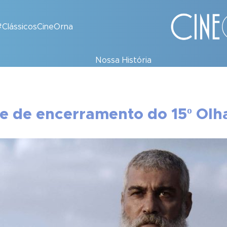
#ClássicosCineOrna
Nossa História
me de encerramento do 15º Olh