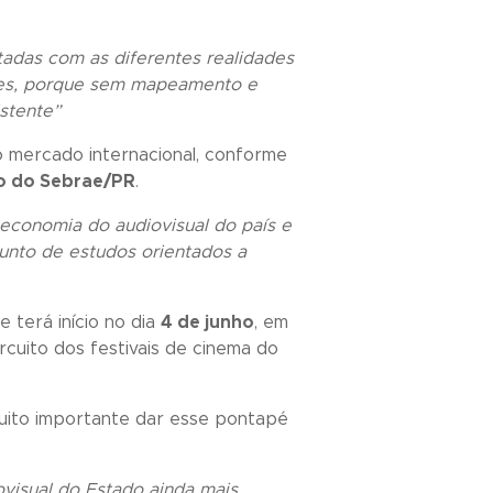
ctadas com as diferentes realidades
ções, porque sem mapeamento e
istente”
no mercado internacional, conforme
to do Sebrae/PR
.
economia do audiovisual do país e
unto de estudos orientados a
ue terá início no dia
4 de junho
, em
rcuito dos festivais de cinema do
 muito importante dar esse pontapé
ovisual do Estado ainda mais