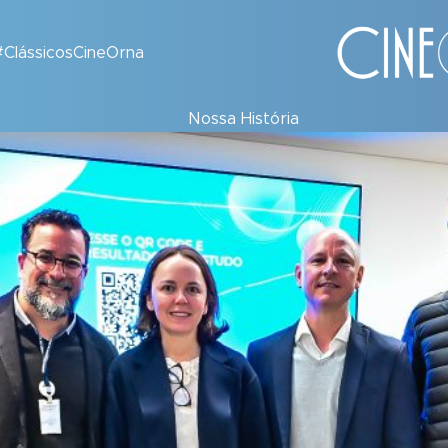
#ClássicosCineOrna
Nossa História