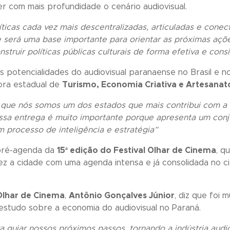
r com mais profundidade o cenário audiovisual.
íticas cada vez mais descentralizadas, articuladas e cone
e será uma base importante para orientar as próximas a
struir políticas públicas culturais de forma efetiva e cons
as potencialidades do audiovisual paranaense no Brasil e 
ora estadual de
Turismo, Economia Criativa e Artesana
que nós somos um dos estados que mais contribui com a 
Essa entrega é muito importante porque apresenta um conj
 processo de inteligência e estratégia”
 pré-agenda da
15ª edição do Festival Olhar de Cinema
, q
vez a cidade com uma agenda intensa e já consolidada no ci
Olhar de Cinema
,
Antônio Gonçalves Júnior
, diz que foi
studo sobre a economia do audiovisual no Paraná.
 guiar nossos próximos passos, tornando a indústria audi