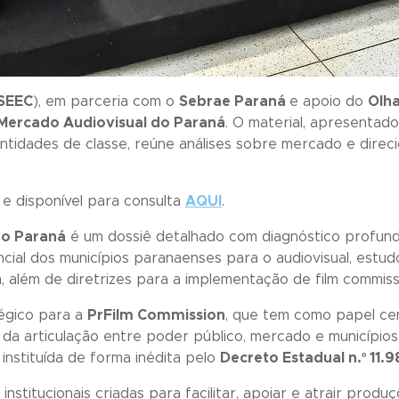
SEEC
), em parceria com o
Sebrae Paraná
e apoio do
Olh
Mercado Audiovisual do Paraná
. O material, apresenta
 entidades de classe, reúne análises sobre mercado e dire
 e disponível para consulta
AQUI
.
do Paraná
é um dossiê detalhado com diagnóstico profund
encial dos municípios paranaenses para o audiovisual, es
 além de diretrizes para a implementação de film commissi
égico para a
PrFilm Commission
, que tem como papel cen
 da articulação entre poder público, mercado e municípios
 instituída de forma inédita pelo
Decreto Estadual n.º 11.
institucionais criadas para facilitar, apoiar e atrair prod