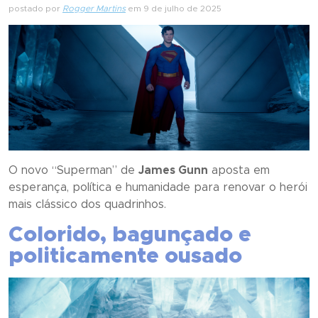
postado por
Rogger Martins
em 9 de julho de 2025
O novo “
Superman
” de
James Gunn
aposta em
esperança, política e humanidade para renovar o herói
mais clássico dos quadrinhos.
Colorido, bagunçado e
politicamente ousado