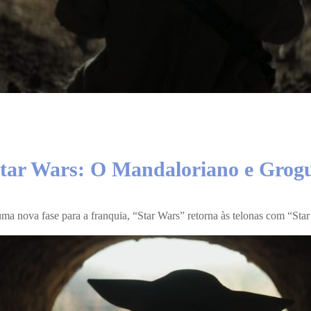
Star Wars: O Mandaloriano e Grog
uma nova fase para a franquia, “
Star Wars
” retorna às telonas com “
Sta