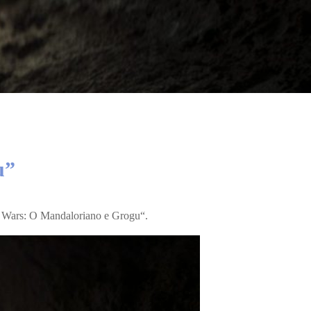
u”
r Wars: O Mandaloriano e Grogu
“.