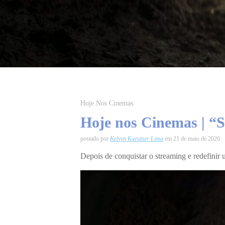
Hoje Nos Cinemas
Hoje nos Cinemas | “
postado por
Kelvyn Kaestner Lima
em 21 de maio de 2026
Depois de conquistar o streaming e redefinir 