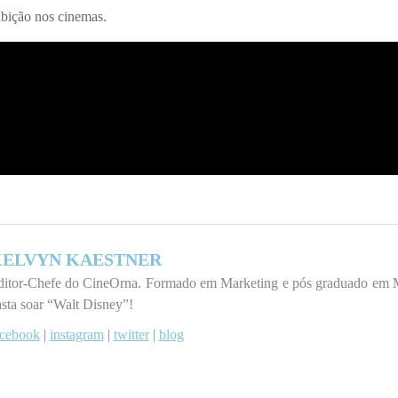
ibição nos cinemas.
ELVYN KAESTNER
itor-Chefe do CineOrna. Formado em Marketing e pós graduado em Mark
sta soar “Walt Disney”!
acebook
|
instagram
|
twitter
|
blog