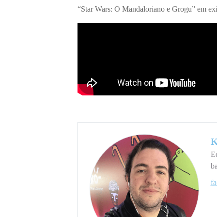
“
Star Wars: O Mandaloriano e Grogu
” em ex
K
Ed
ba
f