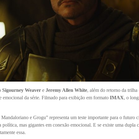
mo
Sigourney Weaver
e
Jeremy Allen White
, além do retorno da trilha
 e emocional da série. Filmado para exibição em formato
IMAX
, o lon
O Mandaloriano e Grogu
” representa um teste importante para o futuro 
a política, mas gigantes em conexão emocional. E se existe uma dupla c
stamente essa.