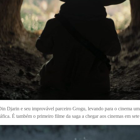
in Djarin e seu improvável parceiro Grogu, levando para o cinema uma 
áfica. É também o primeiro filme da saga a chegar aos cinemas em sete