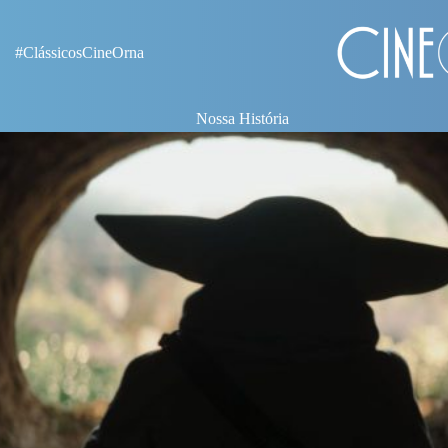
#ClássicosCineOrna
Nossa História