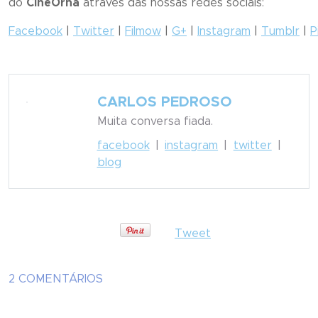
do
CineOrna
através das nossas redes sociais:
Facebook
|
Twitter
|
Filmow
|
G+
|
Instagram
|
Tumblr
|
P
CARLOS PEDROSO
Muita conversa fiada.
facebook
|
instagram
|
twitter
|
blog
Tweet
2 COMENTÁRIOS