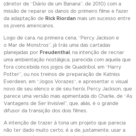
(diretor de “
Diário de um Banana
”, de 2010) com a
missão de reparar os danos do primeiro filme e fazer
da adaptação de
Rick Riordan
mais um sucesso entre
os jovens americanos.
Logo de cara, na primeira cena, “
Percy Jackson e
o Mar de Monstros
”, já trás uma das cartadas
planejadas por
Freudenthal
, na intenção de recriar
uma ambientação nostálgica, parecida com aquela que
fora concebida nos jogos de Quadribol, em “
Harry
Potter”
, ou nos treinos de preparação de Katniss
Everdeen, em “
J
ogos Vorazes
“, e apresentar o visual
novo de seu elenco e de seu herói, Percy Jackson, que
parece uma versão mais apimentada do Charlie, de “
As
Vantagens de Ser Invisível
”, que, aliás, é o grande
difusor da transição dos dois filmes.
A intenção de trazer à tona um projeto que parecia
não ter dado muito certo, é a de, justamente, usar a