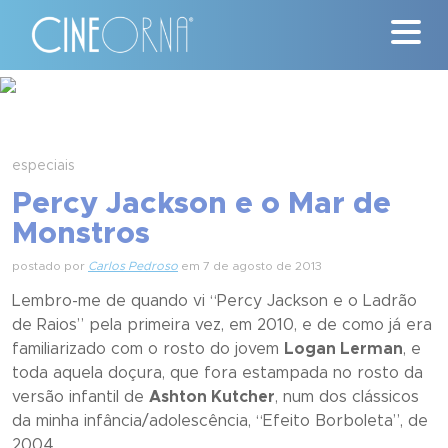
Críticas
News
especiais
Percy Jackson e o Mar de
#ClássicosCineOrna
Monstros
Quem Somos
postado por
Carlos Pedroso
em 7 de agosto de 2013
Lembro-me de quando vi “
Percy Jackson e o Ladrão
Nossa História
de Raios
” pela primeira vez, em 2010, e de como já era
familiarizado com o rosto do jovem
Logan Lerman
, e
Contato
toda aquela doçura, que fora estampada no rosto da
versão infantil de
Ashton Kutcher
, num dos clássicos
da minha infância/adolescência, “
Efeito Borboleta
”, de
2004.