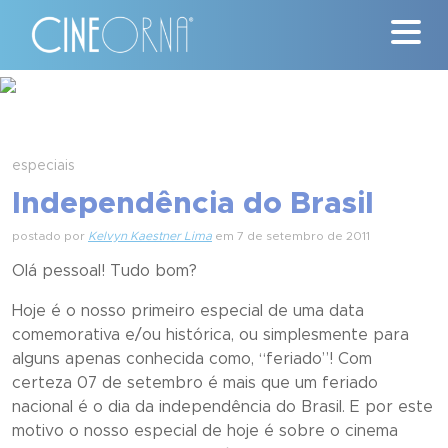
Críticas
News
especiais
Independência do Brasil
#ClássicosCineOrna
postado por
Kelvyn Kaestner Lima
em 7 de setembro de 2011
Quem Somos
Olá pessoal! Tudo bom?
Nossa História
Hoje é o nosso primeiro especial de uma data
comemorativa e/ou histórica, ou simplesmente para
Contato
alguns apenas conhecida como, “feriado”! Com
certeza 07 de setembro é mais que um feriado
nacional é o dia da independência do Brasil. E por este
motivo o nosso especial de hoje é sobre o cinema