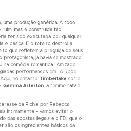
e, uma produção genérica. A todo
 ruim, mas é construída tão
ia ter sido executada por qualquer
 e básica. E o roteiro destrói a
feito que refletem a preguiça de seus
o protagonista, já havia se mostrado
ou na comédia romântica “
Amizade
logiadas performances em “
A Rede
 Aqui, no entanto,
Timberlake
sofre
ê.
Gemma Arterton
, a femme fatale
interesse de Richie por Rebecca
ais intimamente – vamos evitar o
do das apostas ilegais e o FBI, que o
der são os ingredientes básicos da