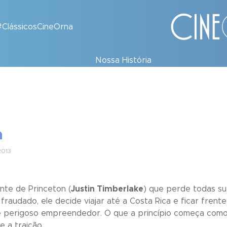
#ClássicosCineOrna
Nossa História
a
2013
nte de Princeton (
Justin Timberlake
) que perde todas s
 fraudado, ele decide viajar até a Costa Rica e ficar fren
 e perigoso empreendedor. O que a princípio começa como
e a traição.