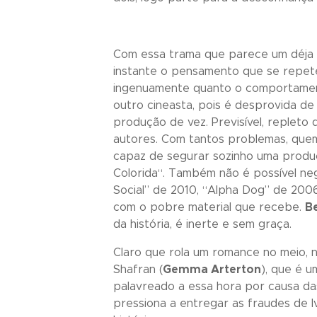
Com essa trama que parece um déja 
instante o pensamento que se repete
ingenuamente quanto o comportamen
outro cineasta, pois é desprovida de
produção de vez. Previsível, repleto
autores. Com tantos problemas, quem
capaz de segurar sozinho uma produçã
Colorida
“. Também não é possível ne
Social
” de 2010, “
Alpha Dog
” de 2006
com o pobre material que recebe.
Be
da história, é inerte e sem graça.
Claro que rola um romance no meio, n
Shafran (
Gemma Arterton
), que é 
palavreado a essa hora por causa das 
pressiona a entregar as fraudes de Iv