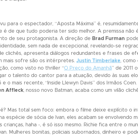
vu para o espectador, “
Aposta Máxima
” é, resumidament
 é de que tudo poderia ter sido melhor. A premissa não é
to de seu protagonista. A direção de
Brad Furman
poder
 identidade, sem nada de excepcional, revelando-se regrada
 de clichês, apresenta diálogos redundantes e frases de e
 mais sofre são os intérpretes.
Justin Timberlake
, como 
o, como visto no thriller “
O Preço do Amanhã
” de 2011 
gar o talento do cantor para a atuação, devido às suas e
 e o mais recente, “
Inside Llewyn Davis
” dos Irmãos Coen.
n Affleck
, nosso novo Batman, acaba como um vilão clich
é? Mas total sem foco: embora o filme deixe explícito o 
uma espécie de sócia de Ivan, eles acabam se envolvendo m
crianças, haha -, é só isso mesmo. Richie fica entre o mun
an. Mulheres bonitas, policiais subornados, dinheiro e po