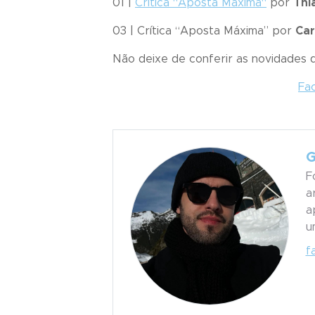
01 |
Crítica “
Aposta Máxima
“
por
Thi
03 | Crítica “
Aposta Máxima
” por
Car
Não deixe de conferir as novidades
Fa
G
F
a
a
u
f