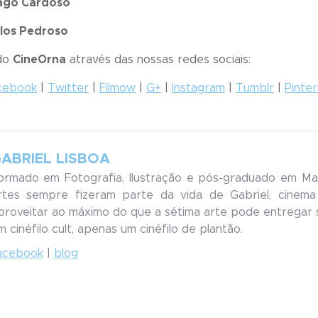
ago Cardoso
los Pedroso
 do
CineOrna
através das nossas redes sociais:
cebook
|
Twitter
|
Filmow
|
G+
|
Instagram
|
Tumblr
|
Pinte
ABRIEL LISBOA
ormado em Fotografia, Ilustração e pós-graduado em M
rtes sempre fizeram parte da vida de Gabriel, cinem
proveitar ao máximo do que a sétima arte pode entregar
m cinéfilo cult, apenas um cinéfilo de plantão.
acebook
|
blog