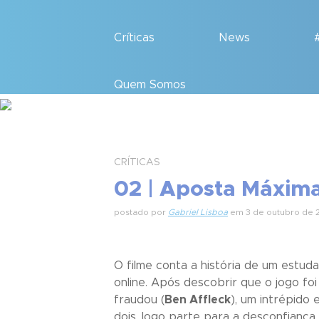
Críticas
News
Quem Somos
CRÍTICAS
02 | Aposta Máxim
postado por
Gabriel Lisboa
em 3 de outubro de 
O filme conta a história de um estuda
online. Após descobrir que o jogo foi
fraudou (
Ben Affleck
), um intrépido
dois, logo parte para a desconfiança 