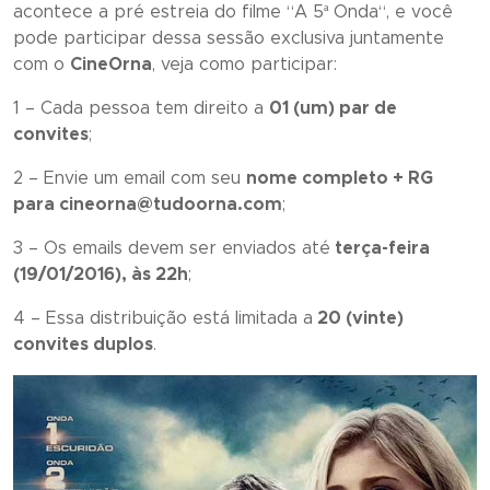
acontece a pré estreia do filme “
A 5ª Onda
“, e você
pode participar dessa sessão exclusiva juntamente
com o
CineOrna
, veja como participar:
1 – Cada pessoa tem direito a
01 (um) par de
convites
;
2 – Envie um email com seu
nome completo + RG
para cineorna@tudoorna.com
;
3 – Os emails devem ser enviados até
terça-feira
(19/01/2016), às 22h
;
4 – Essa distribuição está limitada a
20 (vinte)
convites duplos
.