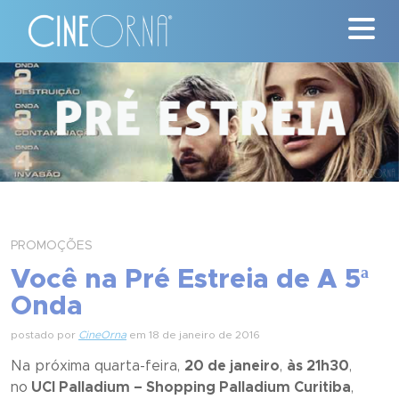
Críticas
News
#ClássicosCineOrna
Quem Somos
PROMOÇÕES
Nossa História
Você na Pré Estreia de A 5ª
Onda
Contato
postado por
CineOrna
em 18 de janeiro de 2016
Na próxima quarta-feira,
20 de janeiro
,
às 21h30
,
no
UCI Palladium – Shopping Palladium Curitiba
,