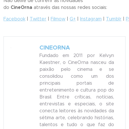
Não deixe de conferir as novidades
do
CineOrna
através das nossas redes sociais:
Facebook
|
Twitter
|
Filmow
|
G+
|
Instagram
|
Tumblr
|
P
CINEORNA
Fundado em 2011 por Kelvyn
Kaestner, o CineOrna nasceu da
paixão pelo cinema e se
consolidou como um dos
principais portais de
entretenimento e cultura pop do
Brasil. Entre críticas, notícias,
entrevistas e especiais, o site
conecta leitores às novidades da
sétima arte, celebrando histórias,
talentos e tudo o que faz do