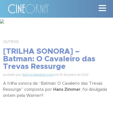
Críticas
News
OUTROS
[TRILHA SONORA] –
#ClássicosCineOrna
Batman: O Cavaleiro das
Trevas Ressurge
Quem Somos
postado por
Kelvyn Kaestner Lima
em 15 de junho de 2012
Nossa História
A trilha sonora de “
Batman: O Cavaleiro das Trevas
Ressurge
” composta por
Contato
Hans Zimmer
, foi divulgada
ontem pela Warner!!