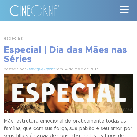
Críticas
especiais
Especial | Dia das Mães nas
News
Séries
#ClássicosCineOrna
postado por
Henrique Pezzini
em 14 de maio de 2017
Quem Somos
Nossa História
Contato
Mãe: estrutura emocional de praticamente todas as
famílias, que com sua força, sua paixão e seu amor por
seus filhos é capaz de consertar todos os tipos de