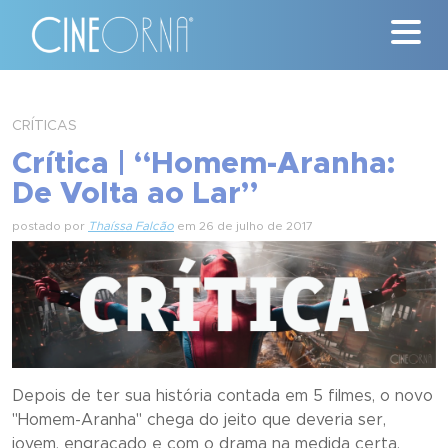
Críticas
CRÍTICAS
Crítica | “Homem-Aranha:
News
De Volta ao Lar”
#ClássicosCineOrna
postado por
Thaíssa Falcão
em 26 de julho de 2017
Quem Somos
Nossa História
Contato
Depois de ter sua história contada em 5 filmes, o novo
"Homem-Aranha" chega do jeito que deveria ser,
jovem, engraçado e com o drama na medida certa.