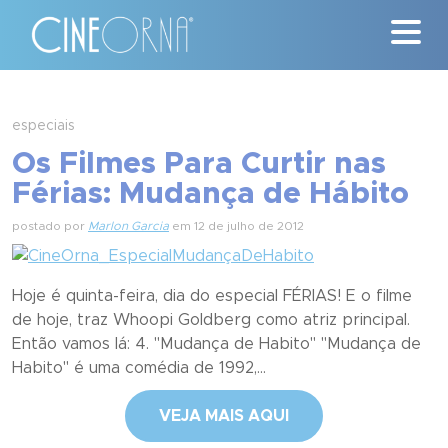
Críticas
especiais
Os Filmes Para Curtir nas
News
Férias: Mudança de Hábito
#ClássicosCineOrna
postado por
Marlon Garcia
em 12 de julho de 2012
Quem Somos
Hoje é quinta-feira, dia do especial FÉRIAS! E o filme
Nossa História
de hoje, traz Whoopi Goldberg como atriz principal.
Então vamos lá: 4. "Mudança de Habito" "Mudança de
Contato
Habito" é uma comédia de 1992,...
VEJA MAIS AQUI