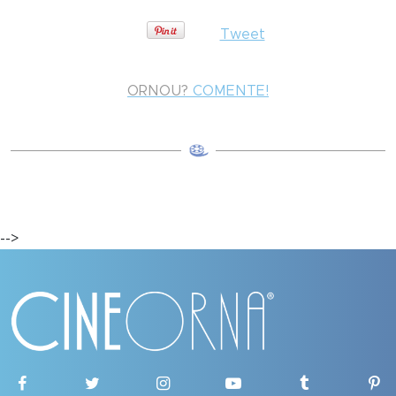
Tweet
ORNOU?
COMENTE!
-->