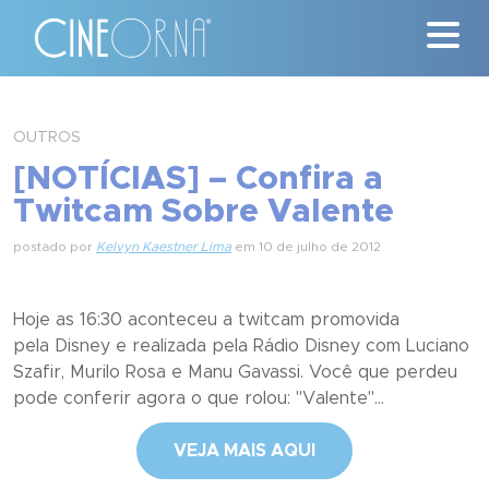
Críticas
OUTROS
[NOTÍCIAS] – Confira a
News
Twitcam Sobre Valente
#ClássicosCineOrna
postado por
Kelvyn Kaestner Lima
em 10 de julho de 2012
Quem Somos
Hoje as 16:30 aconteceu a twitcam promovida
Nossa História
pela Disney e realizada pela Rádio Disney com Luciano
Szafir, Murilo Rosa e Manu Gavassi. Você que perdeu
Contato
pode conferir agora o que rolou: "Valente"...
VEJA MAIS AQUI