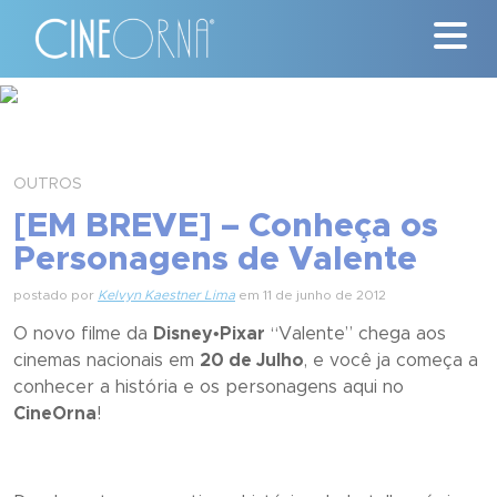
Críticas
News
OUTROS
[EM BREVE] – Conheça os
#ClássicosCineOrna
Personagens de Valente
Quem Somos
postado por
Kelvyn Kaestner Lima
em 11 de junho de 2012
O novo filme da
Disney•Pixar
“
Valente
” chega aos
Nossa História
cinemas nacionais em
20 de Julho
, e você ja começa a
conhecer a história e os personagens aqui no
Contato
CineOrna
!