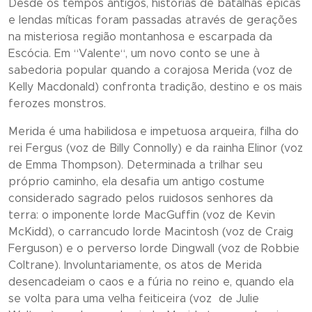
Desde os tempos antigos, histórias de batalhas épicas
e lendas míticas foram passadas através de gerações
na misteriosa região montanhosa e escarpada da
Escócia. Em “
Valente
“, um novo conto se une à
sabedoria popular quando a corajosa Merida (voz de
Kelly Macdonald) confronta tradição, destino e os mais
ferozes monstros.
Merida é uma habilidosa e impetuosa arqueira, filha do
rei Fergus (voz de Billy Connolly) e da rainha Elinor (voz
de Emma Thompson). Determinada a trilhar seu
próprio caminho, ela desafia um antigo costume
considerado sagrado pelos ruidosos senhores da
terra: o imponente lorde MacGuffin (voz de Kevin
McKidd), o carrancudo lorde Macintosh (voz de Craig
Ferguson) e o perverso lorde Dingwall (voz de Robbie
Coltrane). Involuntariamente, os atos de Merida
desencadeiam o caos e a fúria no reino e, quando ela
se volta para uma velha feiticeira (voz de Julie