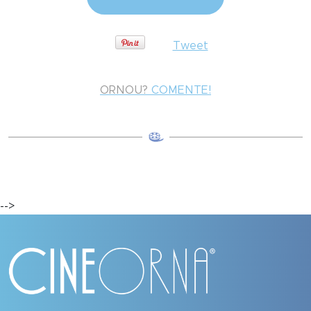
Tweet
ORNOU?
COMENTE!
-->