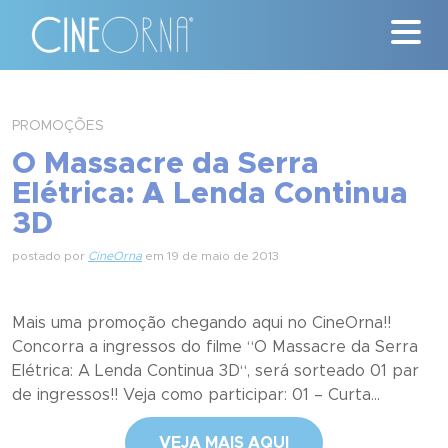
Críticas
PROMOÇÕES
O Massacre da Serra
News
Elétrica: A Lenda Continua
#ClássicosCineOrna
3D
Quem Somos
postado por
CineOrna
em 19 de maio de 2013
Nossa História
Mais uma promoção chegando aqui no CineOrna!!
Concorra a ingressos do filme “O Massacre da Serra
Contato
Elétrica: A Lenda Continua 3D“, será sorteado 01 par
de ingressos!! Veja como participar: 01 – Curta...
VEJA MAIS AQUI