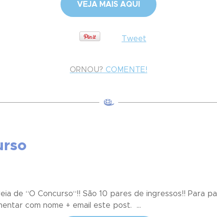
VEJA MAIS AQUI
Tweet
ORNOU?
COMENTE!
urso
ia de “O Concurso“!! São 10 pares de ingressos!! Para par
entar com nome + email este post. ...