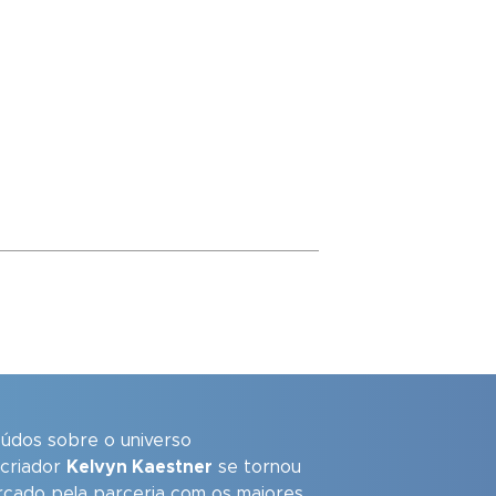
eúdos sobre o universo
 criador
Kelvyn Kaestner
se tornou
arcado pela parceria com os maiores