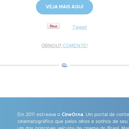
VEJA MAIS AQUI
Tweet
ORNOU?
COMENTE!
Em 2011 estreava o
CineOrna
. Um portal de cont
cinematográfico que pelos olhos e sonhos de seu
um dos principais veículos de cinema do Brasil. M