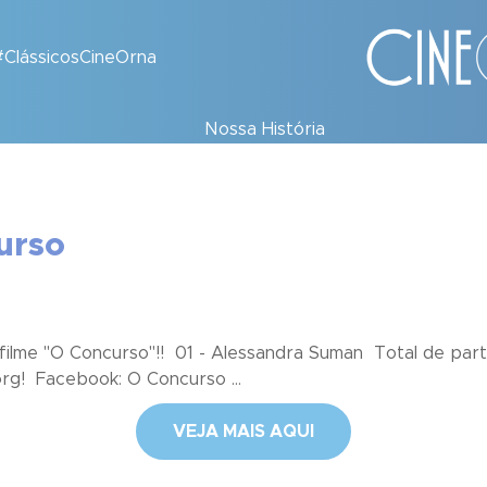
#ClássicosCineOrna
Nossa História
urso
ilme "O Concurso"!! 01 - Alessandra Suman Total de parti
org! Facebook: O Concurso ...
VEJA MAIS AQUI