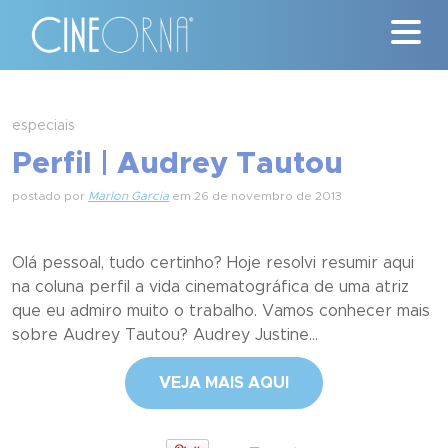
Críticas
especiais
Perfil | Audrey Tautou
News
postado por
Marlon Garcia
em 26 de novembro de 2013
#ClássicosCineOrna
Quem Somos
Olá pessoal, tudo certinho? Hoje resolvi resumir aqui
na coluna perfil a vida cinematográfica de uma atriz
Nossa História
que eu admiro muito o trabalho. Vamos conhecer mais
sobre Audrey Tautou? Audrey Justine...
Contato
VEJA MAIS AQUI