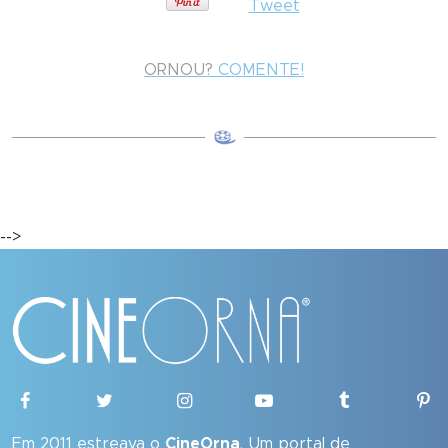
Tweet
ORNOU?
COMENTE!
-->
Em 2011 estreava o
CineOrna
. Um portal de