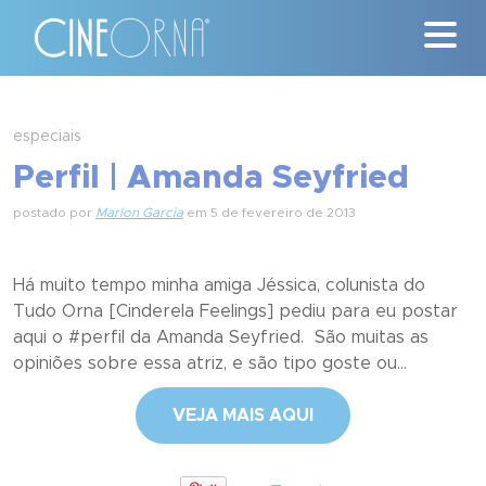
Críticas
especiais
Perfil | Amanda Seyfried
News
postado por
Marlon Garcia
em 5 de fevereiro de 2013
#ClássicosCineOrna
Quem Somos
Há muito tempo minha amiga Jéssica, colunista do
Tudo Orna [Cinderela Feelings] pediu para eu postar
Nossa História
aqui o #perfil da Amanda Seyfried. São muitas as
opiniões sobre essa atriz, e são tipo goste ou...
Contato
VEJA MAIS AQUI