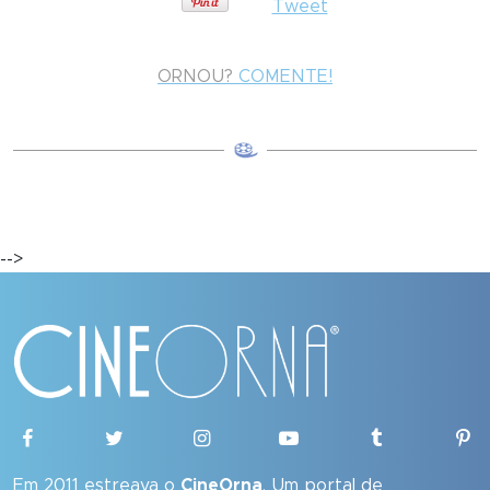
Tweet
ORNOU?
COMENTE!
-->
Em 2011 estreava o
CineOrna
. Um portal de