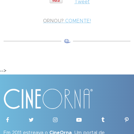
Tweet
ORNOU?
COMENTE!
-->
Em 2011 estreava o
CineOrna
. Um portal de