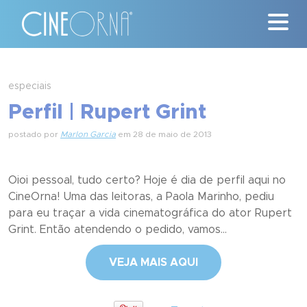
Críticas
especiais
Perfil | Rupert Grint
News
postado por
Marlon Garcia
em 28 de maio de 2013
#ClássicosCineOrna
Quem Somos
Oioi pessoal, tudo certo? Hoje é dia de perfil aqui no
CineOrna! Uma das leitoras, a Paola Marinho, pediu
Nossa História
para eu traçar a vida cinematográfica do ator Rupert
Grint. Então atendendo o pedido, vamos...
Contato
VEJA MAIS AQUI