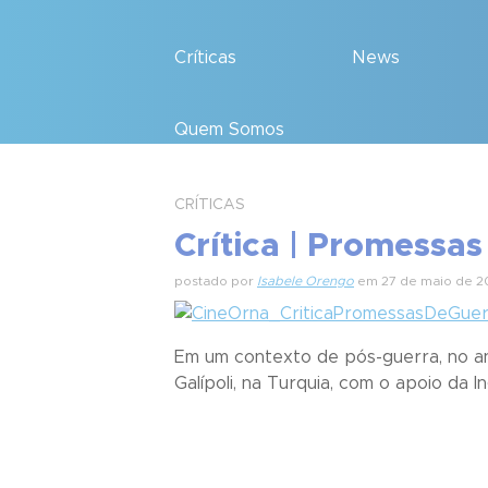
Críticas
News
Quem Somos
CRÍTICAS
Crítica | Promessa
postado por
Isabele Orengo
em 27 de maio de 2
Em um contexto de pós-guerra, no ano
Galípoli, na Turquia, com o apoio da In