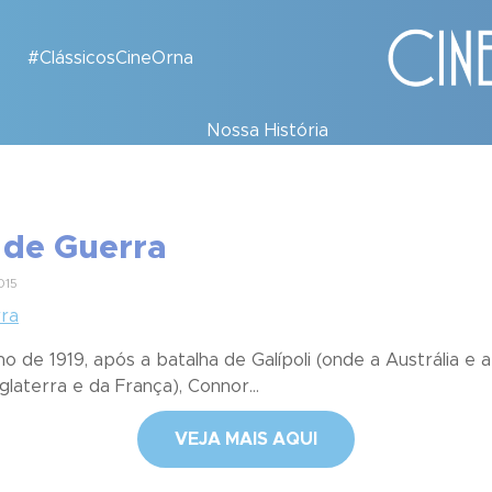
#ClássicosCineOrna
Nossa História
s de Guerra
015
 de 1919, após a batalha de Galípoli (onde a Austrália e a
glaterra e da França), Connor...
VEJA MAIS AQUI