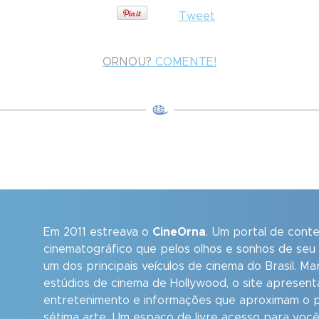
Tweet
ORNOU?
COMENTE!
Em 2011 estreava o
CineOrna
. Um portal de cont
cinematográfico que pelos olhos e sonhos de seu
um dos principais veículos de cinema do Brasil. M
estúdios de cinema de Hollywood, o site apresent
entretenimento e informações que aproximam o p
sétima arte. Um espaço de livre acesso para você