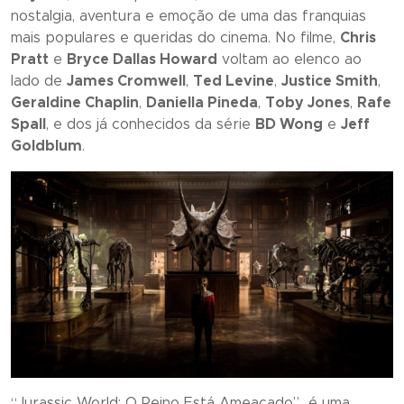
nostalgia, aventura e emoção de uma das franquias
mais populares e queridas do cinema. No filme,
Chris
Pratt
e
Bryce Dallas Howard
voltam ao elenco ao
lado de
James Cromwell
,
Ted Levine
,
Justice Smith
,
Geraldine Chaplin
,
Daniella Pineda
,
Toby Jones
,
Rafe
Spall
, e dos já conhecidos da série
BD Wong
e
Jeff
Goldblum
.
“
Jurassic World: O Reino Está Ameaçado
” é uma