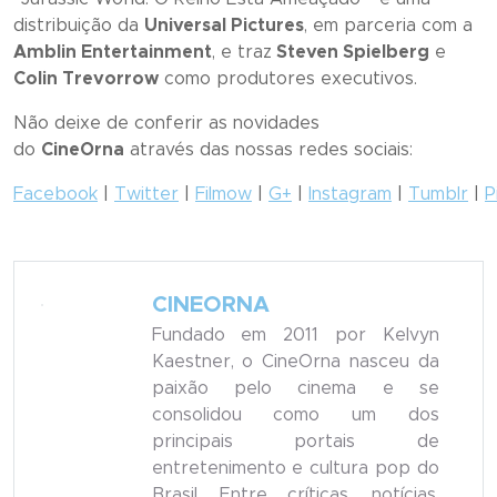
distribuição da
Universal Pictures
, em parceria com a
Amblin Entertainment
, e traz
Steven Spielberg
e
Colin Trevorrow
como produtores executivos.
Não deixe de conferir as novidades
do
CineOrna
através das nossas redes sociais:
Facebook
|
Twitter
|
Filmow
|
G+
|
Instagram
|
Tumblr
|
P
CINEORNA
Fundado em 2011 por Kelvyn
Kaestner, o CineOrna nasceu da
paixão pelo cinema e se
consolidou como um dos
principais portais de
entretenimento e cultura pop do
Brasil. Entre críticas, notícias,