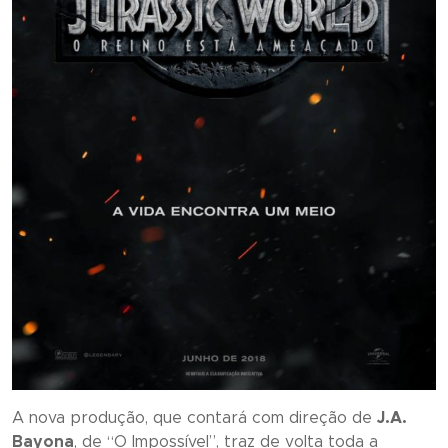
A nova produção, que contará com direção de
J.A.
Bayona
, de “
O Impossível
”, traz de volta toda a