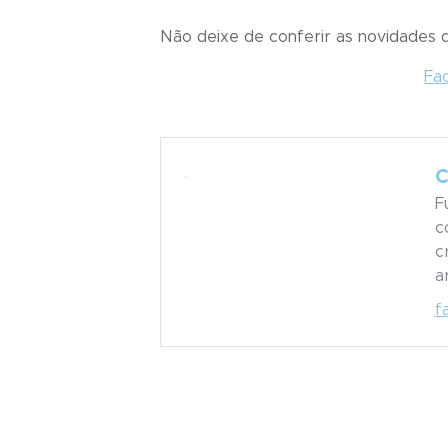
Não deixe de conferir as novidades
Fa
C
F
c
c
a
f