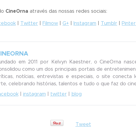
 do
CineOrna
através das nossas redes sociais:
cebook
|
Twitter
|
Filmow
|
G+
|
Instagram
|
Tumblr
|
Pinte
INEORNA
undado em 2011 por Kelvyn Kaestner, o CineOrna nasc
onsolidou como um dos principais portais de entreteniment
ríticas, notícias, entrevistas e especiais, o site conecta
rte, celebrando histórias, talentos e tudo o que faz do ci
acebook
|
instagram
|
twitter
|
blog
Tweet