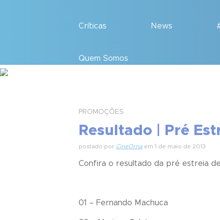
Críticas
News
Quem Somos
PROMOÇÕES
Resultado | Pré Es
postado por
CineOrna
em 1 de maio de 2013
Confira o resultado da pré estreia de
01 – Fernando Machuca