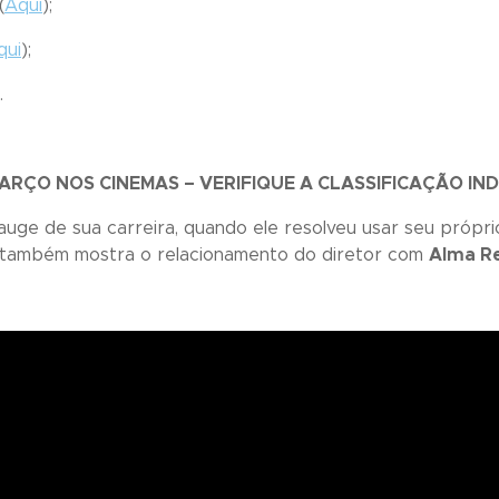
(
Aqui
);
qui
);
).
MARÇO NOS CINEMAS – VERIFIQUE A CLASSIFICAÇÃO IND
uge de sua carreira, quando ele resolveu usar seu própri
ia também mostra o relacionamento do diretor com
Alma Re