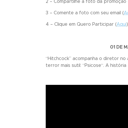
2 – Compartilhe a foto da promoção 
3 – Comente a foto com seu email (
A
4 – Clique em
Quero Participar
(
Aqui
01 DE 
“
Hitchcock
” acompanha o diretor no a
terror mais sutil: “
Psicose
“. A histór