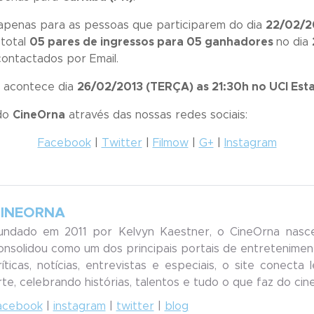
 apenas para as pessoas que participarem do dia
22/02/2
 total
05 pares de ingressos para 05 ganhadores
no dia
contactados por Email.
e acontece dia
26/02/2013 (TERÇA) as 21:30h no UCI Est
 do
CineOrna
através das nossas redes sociais:
Facebook
|
Twitter
|
Filmow
|
G+
|
Instagram
INEORNA
undado em 2011 por Kelvyn Kaestner, o CineOrna nasc
onsolidou como um dos principais portais de entreteniment
ríticas, notícias, entrevistas e especiais, o site conecta
rte, celebrando histórias, talentos e tudo o que faz do ci
acebook
|
instagram
|
twitter
|
blog