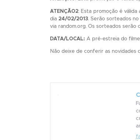
ATENÇÃO2
: Esta promoção é válida
dia
24/02/2013
. Serão sorteados no
via random.org. Os sorteados serão 
DATA/LOCAL:
A pré-estreia do film
Não deixe de conferir as novidades
C
F
c
c
a
f