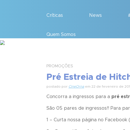
Críticas
News
Quem Somos
PROMOÇÕES
Pré Estreia de Hit
postado por
CineOrna
em 22 de fevereiro de 20
Concorra a ingressos para a
pré estr
São 05 pares de ingressos!! Para part
1 – Curta nossa página no Facebook (