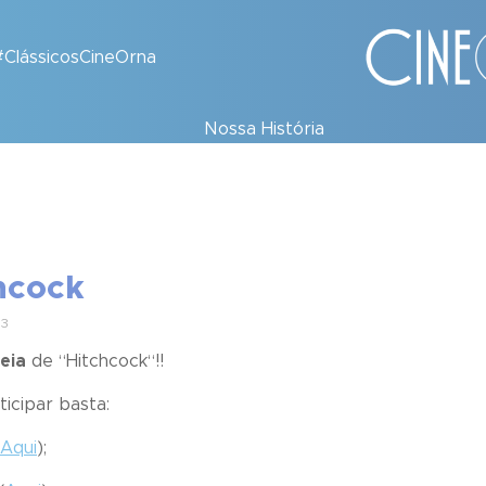
#ClássicosCineOrna
Nossa História
chcock
13
eia
de “
Hitchcock
“!!
icipar basta:
Aqui
);