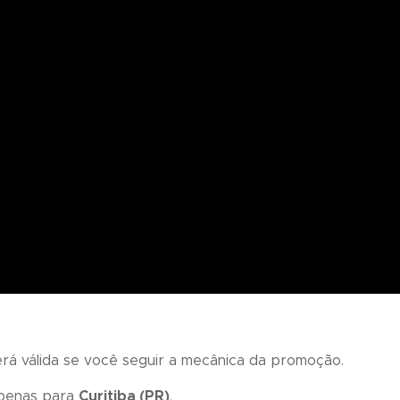
erá válida se você seguir a mecânica da promoção.
apenas para
Curitiba (PR)
.