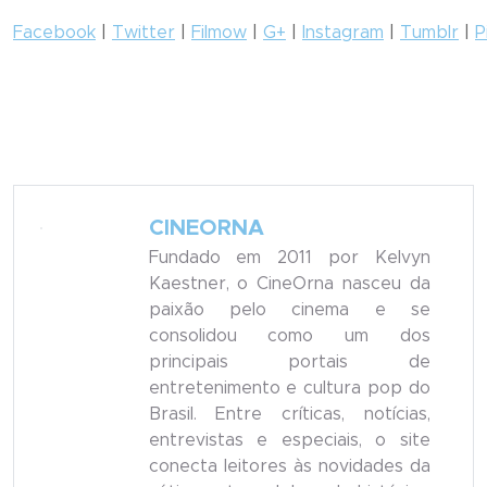
Facebook
|
Twitter
|
Filmow
|
G+
|
Instagram
|
Tumblr
|
P
CINEORNA
Fundado em 2011 por Kelvyn
Kaestner, o CineOrna nasceu da
paixão pelo cinema e se
consolidou como um dos
principais portais de
entretenimento e cultura pop do
Brasil. Entre críticas, notícias,
entrevistas e especiais, o site
conecta leitores às novidades da