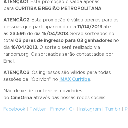
ATENÇÃO1
: Esta promoção é válida apenas
para
CURITIBA E REGIÃO METROPOLITANA
.
ATENÇÃO2
: Esta promoção é válida apenas para as
pessoas que participarem do dia
11/04/2013
até
as
23:59h
do dia
15/04/2013
. Serão sorteados no
total
03 pares de ingresso para 03 ganhadores
no
dia
16/04/2013
. O sorteio será realizado via
random.org. Os sorteados serão contactados por
Email.
ATENÇÃO3
: Os ingressos são válidos para todas
sessões de ”
Oblivion
” no
IMAX Curitiba
.
Não deixe de conferir as novidades
do
CineOrna
através das nossas redes sociais:
Facebook
|
Twitter
|
Filmow
|
G+
|
Instagram
|
Tumblr
|
P