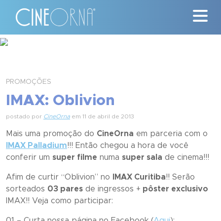
Críticas
News
PROMOÇÕES
IMAX: Oblivion
#ClássicosCineOrna
postado por
CineOrna
em 11 de abril de 2013
Quem Somos
Mais uma promoção do
CineOrna
em parceria com o
IMAX Palladium
!!! Então chegou a hora de você
Nossa História
conferir um
super filme
numa
super sala
de cinema!!!
Contato
Afim de curtir “
Oblivion
” no
IMAX Curitiba
!! Serão
sorteados
03 pares
de ingressos +
pôster exclusivo
IMAX!! Veja como participar:
01 – Curta nossa página no Facebook (
Aqui
);