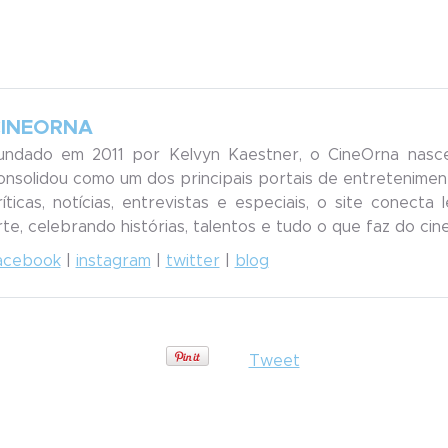
INEORNA
undado em 2011 por Kelvyn Kaestner, o CineOrna nasc
onsolidou como um dos principais portais de entreteniment
ríticas, notícias, entrevistas e especiais, o site conecta
rte, celebrando histórias, talentos e tudo o que faz do ci
acebook
|
instagram
|
twitter
|
blog
Tweet