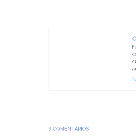
C
F
c
c
a
f
3 COMENTÁRIOS