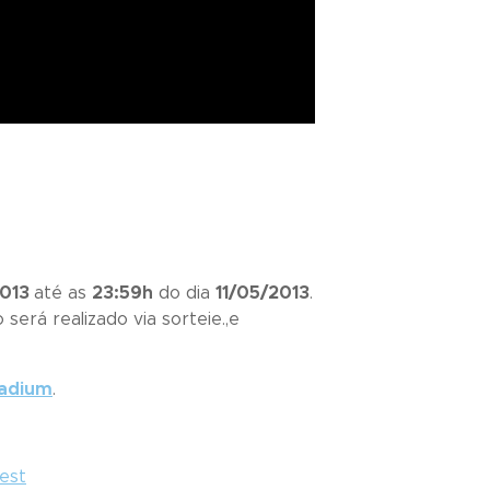
2013
até as
23:59h
do dia
11/05/2013
.
o será realizado via sorteie.,e
ladium
.
rest