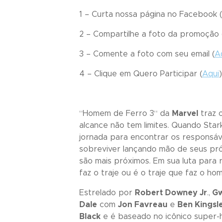
1 – Curta nossa página no Facebook (
2 – Compartilhe a foto da promoção 
3 – Comente a foto com seu email (
A
4 – Clique em
Quero Participar
(
Aqui
“
Homem de Ferro 3
“ da
Marvel
traz o
alcance não tem limites. Quando Sta
jornada para encontrar os responsáve
sobreviver lançando mão de seus pró
são mais próximos. Em sua luta para
faz o traje ou é o traje que faz o h
Estrelado por
Robert Downey Jr
.,
Gw
Dale
com
Jon Favreau
e
Ben Kingsl
Black
e é baseado no icônico super-h