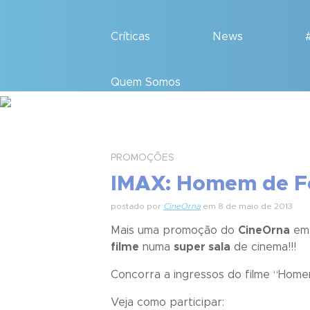
Críticas
News
Quem Somos
PROMOÇÕES
IMAX: Homem de F
postado por
CineOrna
em 8 de maio de 2013
Mais uma promoção do
CineOrna
em 
filme
numa
super sala
de cinema!!!
Concorra a ingressos do filme “
Homem
Veja como participar: