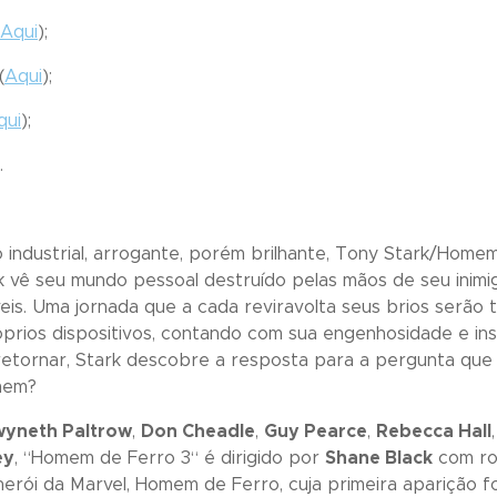
Aqui
);
(
Aqui
);
qui
);
).
 industrial, arrogante, porém brilhante, Tony Stark/Homem
rk vê seu mundo pessoal destruído pelas mãos de seu inim
is. Uma jornada que a cada reviravolta seus brios serão 
prios dispositivos, contando com sua engenhosidade e ins
 retornar, Stark descobre a resposta para a pergunta q
omem?
yneth Paltrow
,
Don Cheadle
,
Guy Pearce
,
Rebecca Hall
ey
, “
Homem de Ferro 3
“ é dirigido por
Shane Black
com ro
erói da Marvel, Homem de Ferro, cuja primeira aparição fo