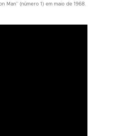
ron Man
” (número 1) em maio de 1968.