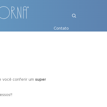
Contato
de você conferir um
super
essos!!