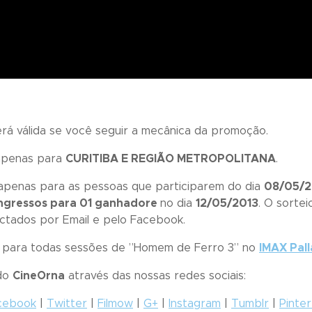
será válida se você seguir a mecânica da promoção.
 apenas para
CURITIBA E REGIÃO METROPOLITANA
.
 apenas para as pessoas que participarem do dia
08/05/
ingressos para 01 ganhadore
no dia
12/05/2013
. O sortei
ctados por Email e pelo Facebook.
s para todas sessões de ”
Homem de Ferro 3
” no
IMAX Pal
 do
CineOrna
através das nossas redes sociais:
cebook
|
Twitter
|
Filmow
|
G+
|
Instagram
|
Tumblr
|
Pinte