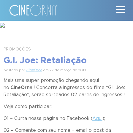
Críticas
News
PROMOÇÕES
G.I. Joe: Retaliação
#ClássicosCineOrna
postado por
CineOrna
em 27 de março de 2013
Quem Somos
Mais uma super promoção chegando aqui
no
CineOrn
a!! Concorra a ingressos do filme “
G.I. Joe:
Nossa História
Retaliação
“, serão sorteados 02 pares de ingressos!!
Contato
Veja como participar:
01 – Curta nossa página no Facebook (
Aqui
);
02 – Comente com seu nome + email o post da