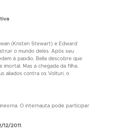
tiva
 Swan (Kristen Stewart) e Edward
struir o mundo deles. Após seu
cedem à paixão. Bella descobre que
 imortal. Mas a chegada da filha,
aliados contra os Volturi, o
ineorna. O internauta pode participar
2/12/2011
.