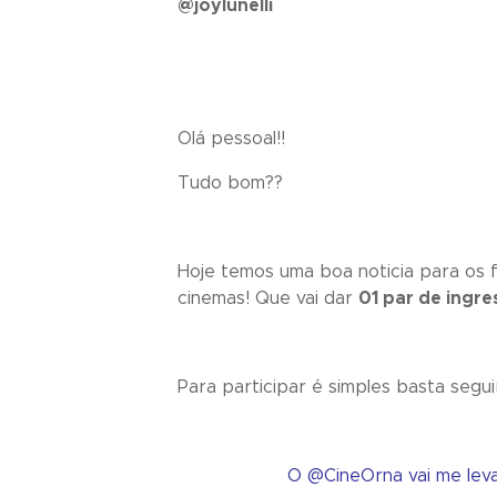
@joylunelli
Olá pessoal!!
Tudo bom??
Hoje temos uma boa noticia para os 
cinemas! Que vai dar
01 par de ingre
Para participar é simples basta segui
O @CineOrna vai me leva