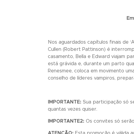
Em 
Nos aguardados capítulos finais de ‘
Cullen (Robert Pattinson) é interro
casamento, Bella e Edward viajam par
está grávida e, durante um parto quas
Renesmee, coloca em movimento uma pe
conselho de líderes vampiros, prepa
IMPORTANTE:
Sua participação só se
quantas vezes quiser.
IMPORTANTE2:
Os convites só serão 
ATENÇÃO:
Esta promoção é válida 