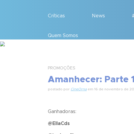
Críticas
News
Quem Somos
PROMOÇÕES
Amanhecer: Parte 
postado por
CineOrna
em 16 de novembro de 20
Ganhadoras:
@EllaCds