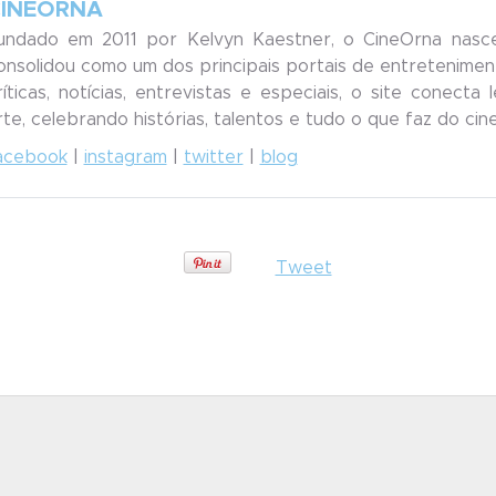
INEORNA
undado em 2011 por Kelvyn Kaestner, o CineOrna nasc
onsolidou como um dos principais portais de entreteniment
ríticas, notícias, entrevistas e especiais, o site conecta
rte, celebrando histórias, talentos e tudo o que faz do ci
acebook
|
instagram
|
twitter
|
blog
Tweet