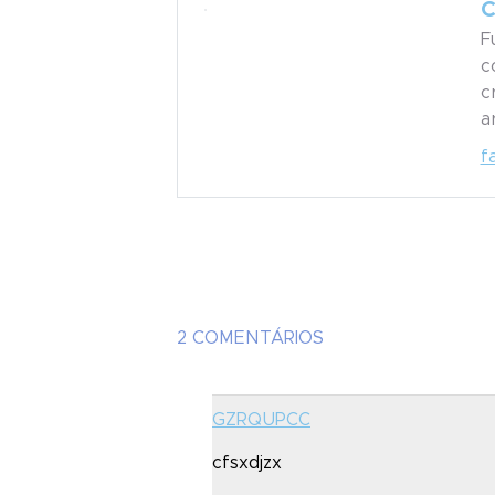
C
F
c
c
a
f
2 COMENTÁRIOS
GZRQUPCC
cfsxdjzx