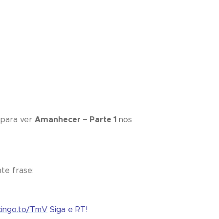
 para ver
Amanhecer – Parte 1
nos
nte frase:
/kingo.to/TmV
Siga e RT!