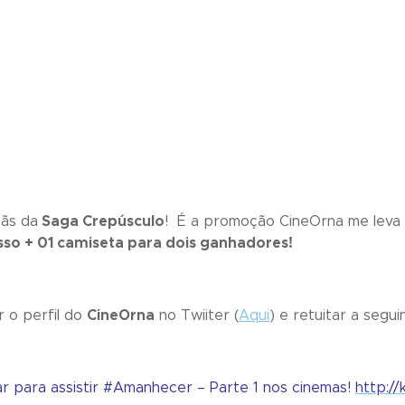
fãs da
Saga Crepúsculo
! É a promoção CineOrna me leva
sso + 01 camiseta para dois ganhadores!
r o perfil do
CineOrna
no Twiiter (
Aqui
) e retuitar a segui
r para assistir #Amanhecer – Parte 1 nos cinemas!
http:/