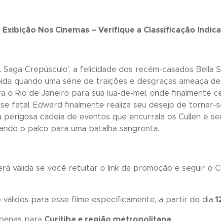
Exibição Nos Cinemas – Verifique a Classificação Indica
A Saga Crepúsculo’, a felicidade dos recém-casados Bella
mpida quando uma série de traições e desgraças ameaça de
a o Rio de Janeiro para sua lua-de-mel, onde finalmente 
e fatal, Edward finalmente realiza seu desejo de tornar-se
rigosa cadeia de eventos que encurrala os Cullen e seus 
rando o palco para uma batalha sangrenta.
rá válida se você retuitar o link da promoção e seguir o C
válidos para esse filme especificamente, a partir do dia
1
apenas para
Curitiba e região metropolitana
.