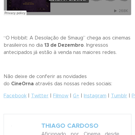
“
O Hobbit: A Desolação de Smaug
” chega aos cinemas
brasileiros no dia
13 de Dezembro
. Ingressos
antecipados já estão à venda nas maiores redes.
Não deixe de conferir as novidades
do
CineOrna
através das nossas redes sociais:
Facebook
|
Twitter
|
Filmow
|
G+
|
Instagram
|
Tumblr
|
P
THIAGO CARDOSO
Aficionado por Cinema desde