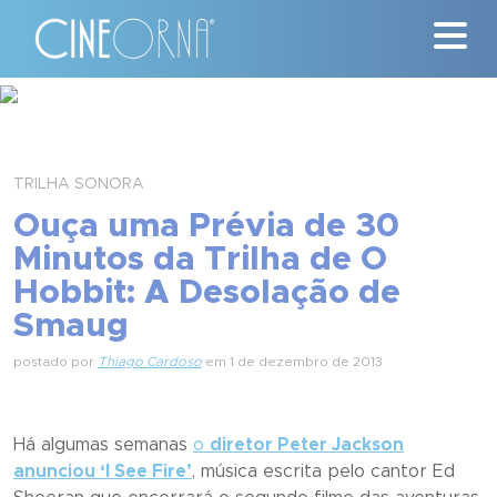
Críticas
News
TRILHA SONORA
Ouça uma Prévia de 30
#ClássicosCineOrna
Minutos da Trilha de O
Hobbit: A Desolação de
Quem Somos
Smaug
Nossa História
postado por
Thiago Cardoso
em 1 de dezembro de 2013
Contato
Há algumas semanas
o
diretor Peter Jackson
anunciou ‘I See Fire’
, música escrita pelo cantor Ed