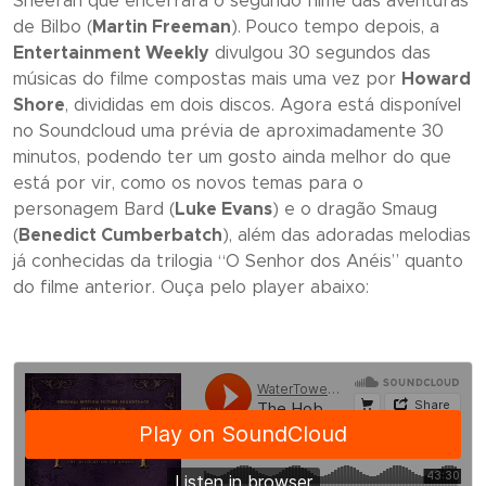
Sheeran que encerrará o segundo filme das aventuras
de Bilbo (
Martin Freeman
). Pouco tempo depois, a
Entertainment Weekly
divulgou 30 segundos das
músicas do filme compostas mais uma vez por
Howard
Shore
, divididas em dois discos. Agora está disponível
no Soundcloud uma prévia de aproximadamente 30
minutos, podendo ter um gosto ainda melhor do que
está por vir, como os novos temas para o
personagem Bard (
Luke Evans
) e o dragão Smaug
(
Benedict Cumberbatch
), além das adoradas melodias
já conhecidas da trilogia “
O Senhor dos Anéis
” quanto
do filme anterior. Ouça pelo player abaixo: