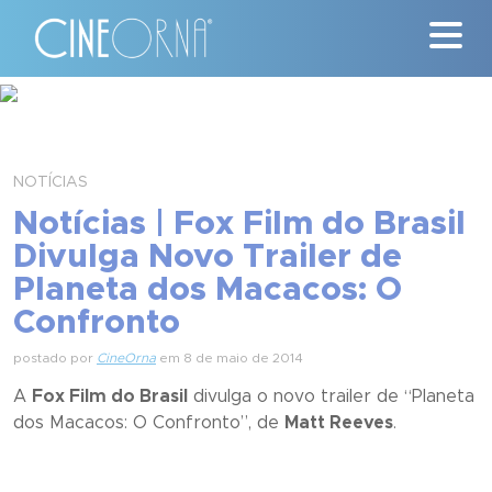
Críticas
News
NOTÍCIAS
Notícias | Fox Film do Brasil
#ClássicosCineOrna
Divulga Novo Trailer de
Planeta dos Macacos: O
Quem Somos
Confronto
Nossa História
postado por
CineOrna
em 8 de maio de 2014
Contato
A
Fox Film do Brasil
divulga o novo trailer de “
Planeta
dos Macacos: O Confronto
”, de
Matt Reeves
.