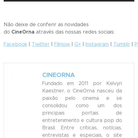
Não deixe de conferir as novidades
do
CineOrna
através das nossas redes sociais:
Facebook
|
Twitter
|
Filmow
|
G+
|
Instagram
|
Tumblr
|
P
CINEORNA
Fundado em 2011 por Kelvyn
Kaestner, o CineOrna nasceu da
paixão pelo cinema e se
consolidou como um dos
principais portais de
entretenimento e cultura pop do
Brasil. Entre críticas, notícias,
entrevistas e especiais, o site