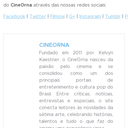
do
CineOrna
através das nossas redes sociais:
Facebook
|
Twitter
|
Filmow
|
G+
|
Instagram
|
Tumblr
|
P
CINEORNA
Fundado em 2011 por Kelvyn
Kaestner, o CineOrna nasceu da
paixão pelo cinema e se
consolidou como um dos
principais portais de
entretenimento e cultura pop do
Brasil. Entre críticas, notícias,
entrevistas e especiais, o site
conecta leitores às novidades da
sétima arte, celebrando histórias,
talentos e tudo o que faz do