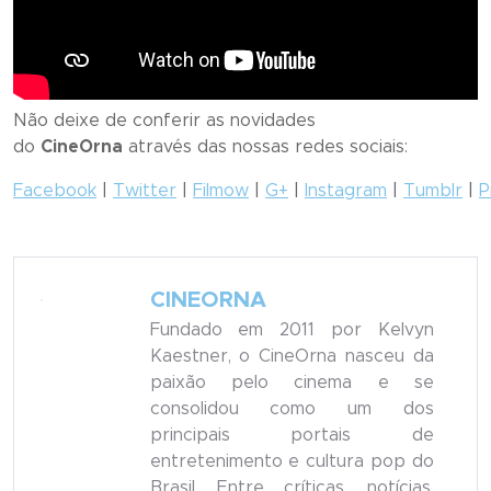
Não deixe de conferir as novidades
do
CineOrna
através das nossas redes sociais:
Facebook
|
Twitter
|
Filmow
|
G+
|
Instagram
|
Tumblr
|
P
CINEORNA
Fundado em 2011 por Kelvyn
Kaestner, o CineOrna nasceu da
paixão pelo cinema e se
consolidou como um dos
principais portais de
entretenimento e cultura pop do
Brasil. Entre críticas, notícias,