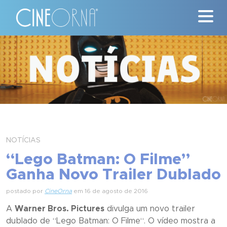
Críticas
News
#ClássicosCineOrna
Quem Somos
NOTÍCIAS
Nossa História
“Lego Batman: O Filme”
Ganha Novo Trailer Dublado
Contato
postado por
CineOrna
em 16 de agosto de 2016
A
Warner Bros. Pictures
divulga um novo trailer
dublado de “
Lego Batman: O Filme
“. O vídeo mostra a