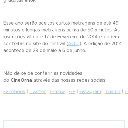
gratuitamente.
Esse ano serão aceitos curtas metragens de até 49
minutos e longas metragens acima de 50 minutos. As
inscrições vão ate 17 de Fevereiro de 2014 e podem
ser feitas no site do festival (
AQUI
). A edição de 2014
acontece de 29 de maio a 6 de junho.
Não deixe de conferir as novidades
do
CineOrna
através das nossas redes sociais:
Facebook
|
Twitter
|
Filmow
|
G+
|
Instagram
|
Tumblr
|
P