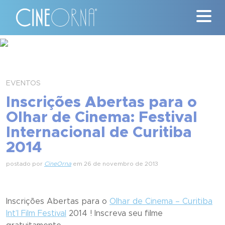
Críticas
News
EVENTOS
Inscrições Abertas para o
#ClássicosCineOrna
Olhar de Cinema: Festival
Internacional de Curitiba
Quem Somos
2014
Nossa História
postado por
CineOrna
em 26 de novembro de 2013
Contato
Inscrições Abertas para o
Olhar de Cinema – Curitiba
Int’l Film Festival
2014 ! Inscreva seu filme