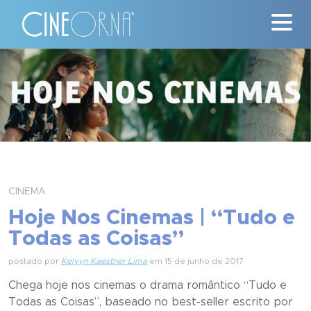
Críticas
News
#ClássicosCineOrna
Quem Somos
CINEMA
Nossa História
Hoje Nos Cinemas | “Tudo e
Todas as Coisas”
Contato
postado por
Kelvyn Kaestner Lima
em 15 de junho de 2017
Chega hoje nos cinemas o drama romântico “
Tudo e
Todas as Coisas
”, baseado no best-seller escrito por