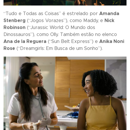
“
Tudo e Todas as Coisas
” é estrelado por
Amanda
Stenberg
(“
Jogos Vorazes
”), como Maddy, e
Nick
Robinson
(“J
urassic World: O Mundo dos
Dinossauros
”), como Olly. Também estão no elenco
Ana de la Reguera
(“
Sun Belt Express
”) e
Anika Noni
Rose
(“
Dreamgirls: Em Busca de um Sonho
”).