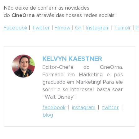
Não deixe de conferir as novidades
do
CineOrna
através das nossas redes sociais:
Facebook
|
Twitter
|
Filmow
|
G+
|
Instagram
|
Tumblr
|
P
KELVYN KAESTNER
Editor-Chefe do CineOrna.
Formado em Marketing e pós
graduado em Marketing! Para ele
sorrir e se interessar basta soar
“Walt Disney”!
facebook
|
instagram
|
twitter
|
blog