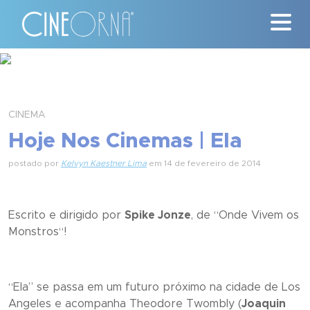
Críticas
News
CINEMA
Hoje Nos Cinemas | Ela
#ClássicosCineOrna
postado por
Kelvyn Kaestner Lima
em 14 de fevereiro de 2014
Quem Somos
Nossa História
Escrito e dirigido por
Spike Jonze
, de “
Onde Vivem os
Monstros
“!
Contato
“
Ela
” se passa em um futuro próximo na cidade de Los
Angeles e acompanha Theodore Twombly (
Joaquin