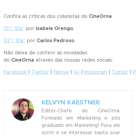
Confira as críticas dos colunistas do
CineOrna
:
01 | “
Ela
“
por
Isabele Orengo
;
02 | “
Ela
“
por
Carlos Pedroso
.
Não deixe de conferir as novidades
do
CineOrna
através das nossas redes sociais:
Facebook
|
Twitter
|
Filmow
|
G+
|
Instagram
|
Tumblr
|
P
KELVYN KAESTNER
Editor-Chefe do CineOrna.
Formado em Marketing e pós
graduado em Marketing! Para ele
sorrir e se interessar basta soar