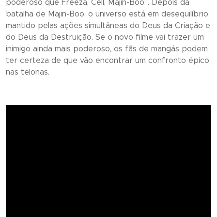
poderoso que Freeza, Cell, Majin-Boo”. Depois da
batalha de Majin-Boo, o universo está em desequilíbrio,
mantido pelas ações simultâneas do Deus da Criação e
do Deus da Destruição. Se o novo filme vai trazer um
inimigo ainda mais poderoso, os fãs de mangás podem
ter certeza de que vão encontrar um confronto épico
nas telonas.