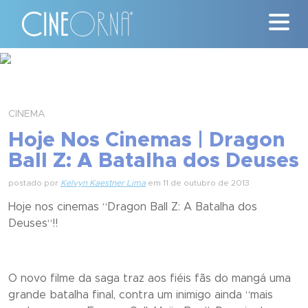
Críticas
News
CINEMA
Hoje Nos Cinemas | Dragon
#ClássicosCineOrna
Ball Z: A Batalha dos Deuses
Quem Somos
postado por
Kelvyn Kaestner Lima
em 11 de outubro de 2013
Hoje nos cinemas “
Dragon Ball Z: A Batalha dos
Nossa História
Deuses
“!!
Contato
O novo filme da saga traz aos fiéis fãs do mangá uma
grande batalha final, contra um inimigo ainda “mais