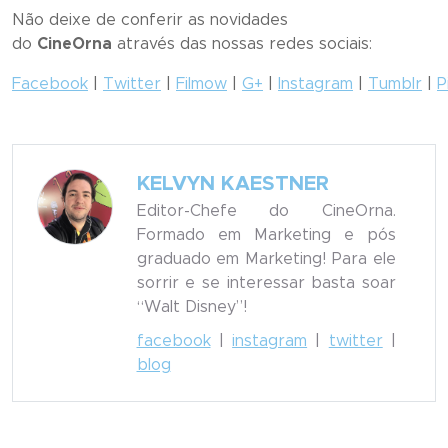
Não deixe de conferir as novidades
do
CineOrna
através das nossas redes sociais:
Facebook
|
Twitter
|
Filmow
|
G+
|
Instagram
|
Tumblr
|
P
KELVYN KAESTNER
Editor-Chefe do CineOrna.
Formado em Marketing e pós
graduado em Marketing! Para ele
sorrir e se interessar basta soar
“Walt Disney”!
facebook
|
instagram
|
twitter
|
blog