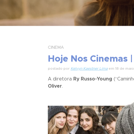
CINEMA
Hoje Nos Cinemas |
postado por
Kelvyn Kaestner Lima
em 18 de maio
A diretora
Ry Russo-Young
(“
Caminh
Oliver
.