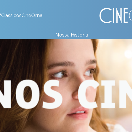
#ClássicosCineOrna
Nossa História