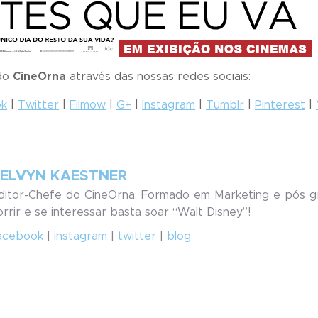
 do
CineOrna
através das nossas redes sociais:
ok
|
Twitter
|
Filmow
|
G+
|
Instagram
|
Tumblr
|
Pinterest
|
ELVYN KAESTNER
ditor-Chefe do CineOrna. Formado em Marketing e pós g
orrir e se interessar basta soar “Walt Disney”!
acebook
|
instagram
|
twitter
|
blog