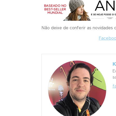
Não deixe de conferir as novidades
Facebo
K
E
s
f