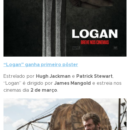
“
Logan
” ganha primeiro pôster
Estrelado por
Hugh Jackman
e
Patrick Stewart
,
“
Logan
” é dirigido por
James Mangold
e estreia nos
cinemas dia
2 de março
.