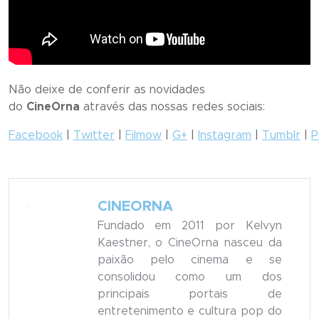
Não deixe de conferir as novidades
do
CineOrna
através das nossas redes sociais:
Facebook
|
Twitter
|
Filmow
|
G+
|
Instagram
|
Tumblr
|
P
CINEORNA
Fundado em 2011 por Kelvyn
Kaestner, o CineOrna nasceu da
paixão pelo cinema e se
consolidou como um dos
principais portais de
entretenimento e cultura pop do