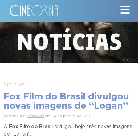
Críticas
News
#ClássicosCineOrna
Quem Somos
NOTÍCIAS
Nossa História
Fox Film do Brasil divulgou
novas imagens de “Logan”
Contato
postado por
CineOrna
em 20 de janeiro de 2017
A
Fox Film do Brasil
divulgou hoje três novas imagens
de “
Logan
“.