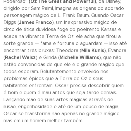
Poderoso
“
(Oz The Great and Powerful)
, da Disney,
dirigido por Sam Raimi, imagina as origens do adorado
personagem mágico de L. Frank Baum. Quando Oscar
Diggs (
James Franco
), um inexpressivo mágico de
circo de ética duvidosa foge do poeirento Kansas e
acaba na vibrante Terra de Oz, ele acha que tirou a
sorte grande — fama e fortuna o aguardam — isso até
encontrar três bruxas: Theodora (
Mila Kunis
), Evanora
(
Rachel Weisz
) e Glinda (
Michelle Williams
), que não
estão convencidas de que ele é o grande mágico que
todos esperam. Relutantemente envolvido nos
problemas épicos que a Terra de Oz e seus
habitantes enfrentam, Oscar precisa descobrir quem
é bom e quem é mau antes que seja tarde demais.
Lançando mão de suas artes mágicas através de
ilusão, engenhosidade e até de um pouco de magia,
Oscar se transforma não apenas no grande mágico,
mas em um homem melhor também.