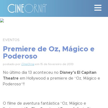
Críticas
News
EVENTOS
Premiere de Oz, Mágico e
#ClássicosCineOrna
Poderoso
Quem Somos
postado por
CineOrna
em 15 de fevereiro de 2013
No último dia 13 aconteceu no
Disney’s El Capitan
Nossa História
Theatre
em Hollywood a premiere de “
Oz, Mágico e
Poderoso
“!!
Contato
O filme de aventura fantástica “
Oz, Mágico e