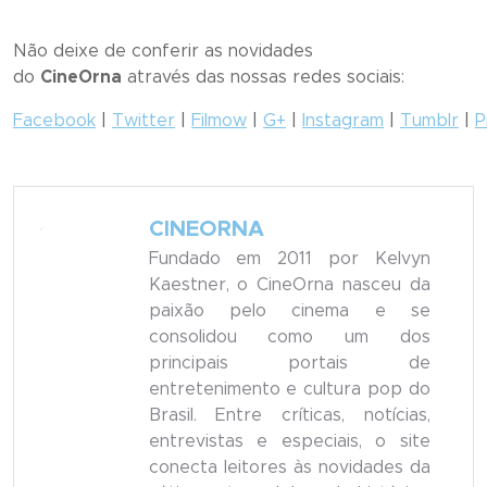
Não deixe de conferir as novidades
do
CineOrna
através das nossas redes sociais:
Facebook
|
Twitter
|
Filmow
|
G+
|
Instagram
|
Tumblr
|
P
CINEORNA
Fundado em 2011 por Kelvyn
Kaestner, o CineOrna nasceu da
paixão pelo cinema e se
consolidou como um dos
principais portais de
entretenimento e cultura pop do
Brasil. Entre críticas, notícias,
entrevistas e especiais, o site
conecta leitores às novidades da