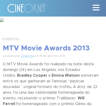
Críticas
News
EVENTOS
MTV Movie Awards 2013
#ClássicosCineOrna
postado por
CineOrna
em 15 de abril de 2013
Quem Somos
O MTV Movie Awards foi realizado na noite deste
domingo (14) em Los Angeles, nos Estados
Nossa História
Unidos.
Bradley Cooper
e
Emma Watson
estiveram
entre os que ganharam as famosas “pipocas
Contato
douradas”, original formato do troféu. A atriz, de 22
anos, foi uma das celebridade homenageada do
evento, recebendo o prêmio Trailblazer.
Will
Ferrell
foi homenageado com o prêmio Gênio da