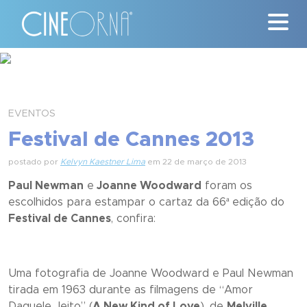
Críticas
News
EVENTOS
Festival de Cannes 2013
#ClássicosCineOrna
postado por
Kelvyn Kaestner Lima
em 22 de março de 2013
Quem Somos
Paul Newman
e
Joanne Woodward
foram os
escolhidos para estampar o cartaz da 66ª edição do
Nossa História
Festival de Cannes
, confira:
Contato
Uma fotografia de Joanne Woodward e Paul Newman
tirada em 1963 durante as filmagens de “
Amor
Daquele Jeito
” (
A New Kind of Love
), de
Melville