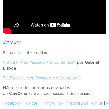
Saiba mais sobre o filme:
Crítica | “
Meu Passado Me Condena 2
“
, por
Gabriel
Lisboa
Em Breve | “
Meu Passado Me Condena 2
“
Não deixe de conferir as novidades
do
CineOrna
através das nossas redes sociais:
Facebook
|
Twitter
|
Filmow
|
G+
|
Instagram
|
Tumblr
|
P