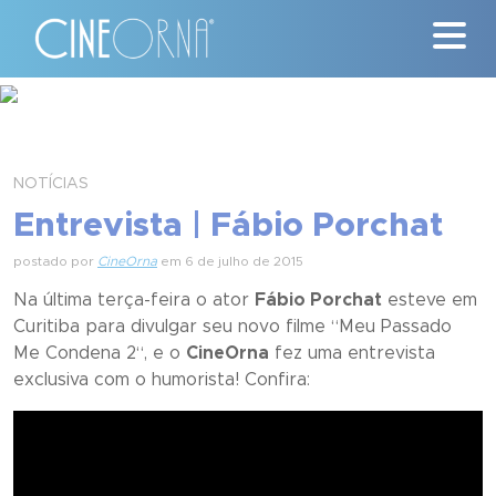
Críticas
News
NOTÍCIAS
Entrevista | Fábio Porchat
#ClássicosCineOrna
postado por
CineOrna
em 6 de julho de 2015
Quem Somos
Na última terça-feira o ator
Fábio Porchat
esteve em
Curitiba para divulgar seu novo filme “
Meu Passado
Nossa História
Me Condena 2
“, e o
CineOrna
fez uma entrevista
exclusiva com o humorista! Confira:
Contato