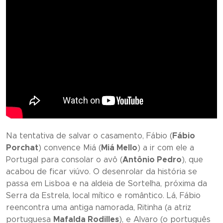
Na tentativa de salvar o casamento, Fábio (
Fábio
Porchat
) convence Miá (
Miá Mello
) a ir com ele a
Portugal para consolar o avô (
Antônio Pedro
), que
acabou de ficar viúvo. O desenrolar da história se
passa em Lisboa e na aldeia de Sortelha, próxima da
Serra da Estrela, local mítico e romântico. Lá, Fábio
reencontra uma antiga namorada, Ritinha (a atriz
portuguesa
Mafalda Rodilles
), e Alvaro (o português