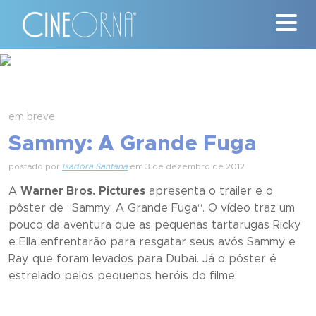
Críticas
News
em breve
Sammy: A Grande Fuga
#ClássicosCineOrna
postado por
Isadora Santana
em 3 de dezembro de 2012
Quem Somos
A
Warner Bros. Pictures
apresenta o trailer e o
pôster de “
Sammy: A Grande Fuga
“. O vídeo traz um
Nossa História
pouco da aventura que as pequenas tartarugas Ricky
e Ella enfrentarão para resgatar seus avós Sammy e
Contato
Ray, que foram levados para Dubai. Já o pôster é
estrelado pelos pequenos heróis do filme.