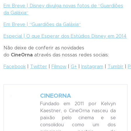
Em Breve | Disney divulga novas fotos de “
Guardiões
da Galáxia
“
Em Breve | “
Guardiões da Galáxia
“
Especial | O que Esperar dos Estúdios Disney em 2014
Não deixe de conferir as novidades
do
CineOrna
através das nossas redes sociais:
Facebook
|
Twitter
|
Filmow
|
G+
|
Instagram
|
Tumblr
|
P
CINEORNA
Fundado em 2011 por Kelvyn
Kaestner, o CineOrna nasceu da
paixão pelo cinema e se
consolidou como um dos