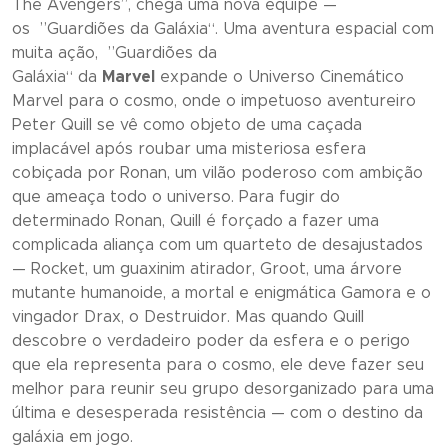
The Avengers”
, chega uma nova equipe —
os ”
Guardiões da Galáxia
“. Uma aventura espacial com
muita ação, ”
Guardiões da
Galáxia
“ da
Marvel
expande o Universo Cinemático
Marvel para o cosmo, onde o impetuoso aventureiro
Peter Quill se vê como objeto de uma caçada
implacável após roubar uma misteriosa esfera
cobiçada por Ronan, um vilão poderoso com ambição
que ameaça todo o universo. Para fugir do
determinado Ronan, Quill é forçado a fazer uma
complicada aliança com um quarteto de desajustados
— Rocket, um guaxinim atirador, Groot, uma árvore
mutante humanoide, a mortal e enigmática Gamora e o
vingador Drax, o Destruidor. Mas quando Quill
descobre o verdadeiro poder da esfera e o perigo
que ela representa para o cosmo, ele deve fazer seu
melhor para reunir seu grupo desorganizado para uma
última e desesperada resistência — com o destino da
galáxia em jogo.