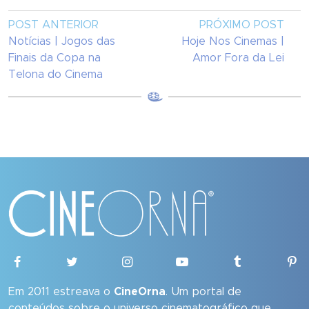
POST ANTERIOR
PRÓXIMO POST
Notícias | Jogos das
Hoje Nos Cinemas |
Finais da Copa na
Amor Fora da Lei
Telona do Cinema
Em 2011 estreava o
CineOrna
. Um portal de
conteúdos sobre o universo cinematográfico que