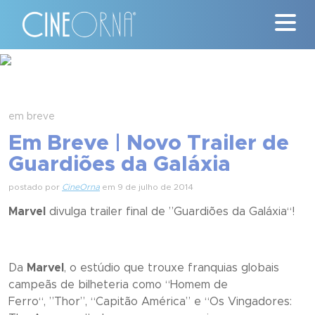
Críticas
News
em breve
Em Breve | Novo Trailer de
#ClássicosCineOrna
Guardiões da Galáxia
Quem Somos
postado por
CineOrna
em 9 de julho de 2014
Marvel
divulga trailer final de ”
Guardiões da Galáxia
“!
Nossa História
Contato
Da
Marvel
, o estúdio que trouxe franquias globais
campeãs de bilheteria como “
Homem de
Ferro
“,
”Thor”, “Capitão América”
e “
Os Vingadores: