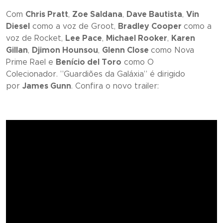
Com
Chris Pratt
,
Zoe Saldana
,
Dave Bautista
,
Vin
Diesel
como a voz de Groot,
Bradley Cooper
como a
voz de Rocket,
Lee Pace
,
Michael Rooker
,
Karen
Gillan
,
Djimon Hounsou
,
Glenn Close
como Nova
Prime Rael e
Benício del Toro
como O
Colecionador. ”
Guardiões da Galáxia
” é dirigido
por
James Gunn
. Confira o novo trailer: